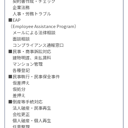
契約書作成・チェック
企業法務
人事・労務トラブル
■EAP
（Employee Assistance Program）
メールによる法律相談
面談相談
コンプライアンス通報窓口
■民事・商事訴訟対応
建物明渡、未払賃料
マンション管理
各種登記
■民事執行・民事保全事件
仮差押え
仮処分
差押え
■倒産等手続対応
法人破産・民事再生
会社更正
個人破産・個人再生
任意整理