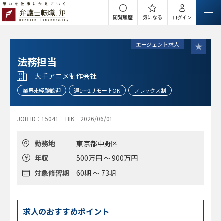
閲覧履歴
気になる
ログイン
エージェント求人
法務担当
大手アニメ制作会社
業界未経験歓迎
週1～2リモートOK
フレックス制
JOB ID：15041
HIK
2026/06/01
勤務地
東京都中野区
年収
500万円 ～ 900万円
対象修習期
60期 ～ 73期
求人のおすすめポイント