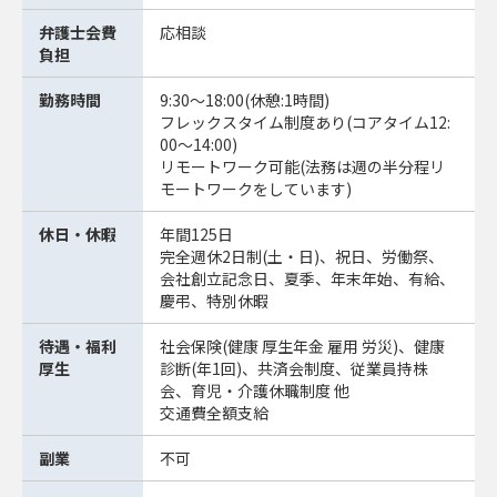
弁護士会費
応相談
負担
勤務時間
9:30～18:00(休憩:1時間)
フレックスタイム制度あり(コアタイム12:
00～14:00)
リモートワーク可能(法務は週の半分程リ
モートワークをしています)
休日・休暇
年間125日
完全週休2日制(土・日)、祝日、労働祭、
会社創立記念日、夏季、年末年始、有給、
慶弔、特別休暇
待遇・福利
社会保険(健康 厚生年金 雇用 労災)、健康
厚生
診断(年1回)、共済会制度、従業員持株
会、育児・介護休職制度 他
交通費全額支給
副業
不可