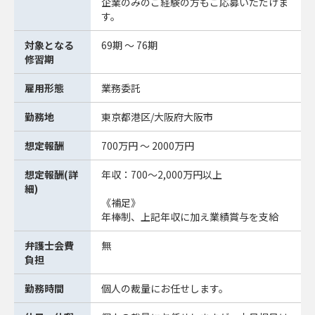
企業のみのご経験の方もご応募いただけま
す。
対象となる
69期 ～ 76期
修習期
雇用形態
業務委託
勤務地
東京都港区/大阪府大阪市
想定報酬
700万円 ～ 2000万円
想定報酬(詳
年収：700～2,000万円以上
細)
《補足》
年棒制、上記年収に加え業績賞与を支給
弁護士会費
無
負担
勤務時間
個人の裁量にお任せします。