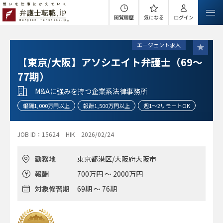
閲覧履歴
気になる
ログイン
エージェント求人
【東京/大阪】アソシエイト弁護士（69～
77期）
M&Aに強みを持つ企業系法律事務所
報酬1,000万円以上
報酬1,500万円以上
週1～2リモートOK
JOB ID：15624
HIK
2026/02/24
勤務地
東京都港区/大阪府大阪市
報酬
700万円 ～ 2000万円
対象修習期
69期 ～ 76期