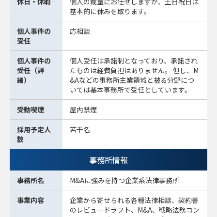
休日・休暇
個人の裁量にお任せしますが、土日祝日は
基本的に休みを取ります。
個人事件の
応相談
受任
個人事件の
個人受任は承諾制となっており、承諾され
受任（詳
たものは経費負担はありません。 但し、M
細）
&Aなどの事務所主業領域と被る分野につ
いては基本事務所で受任としています。
受動喫煙
屋内禁煙
採用予定人
若干名
数
事務所情報
事務所名
M&Aに強みを持つ企業系法律事務所
事業内容
企業から寄せられる各種法律相談、契約書
のレビュードラフト、M&A、戦略法務コン