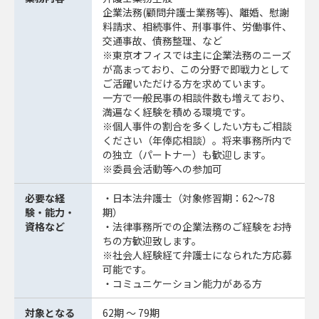
企業法務(顧問弁護士業務等)、離婚、慰謝
料請求、相続事件、刑事事件、労働事件、
交通事故、債務整理、など
※東京オフィスでは主に企業法務のニーズ
が高まっており、この分野で即戦力として
ご活躍いただける方を求めています。
一方で一般民事の相談件数も増えており、
満遍なく経験を積める環境です。
※個人事件の割合を多くしたい方もご相談
ください（年俸応相談）。将来事務所内で
の独立（パートナー）も歓迎します。
※委員会活動等への参加可
必要な経
・日本法弁護士（対象修習期：62～78
験・能力・
期）
資格など
・法律事務所での企業法務のご経験をお持
ちの方歓迎致します。
※社会人経験経て弁護士になられた方応募
可能です。
・コミュニケーション能力がある方
対象となる
62期 ～ 79期