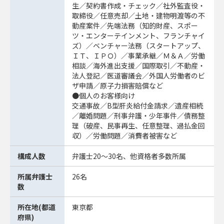
生／契約書作成・チェック／社外監査役・
取締役／任意売却／土地・建物明渡等の不
動産案件／先端法務（知的財産、スポー
ツ・エンターテインメント、フランチャイ
ズ）／ベンチャー法務（スタートアップ、
ＩＴ、ＩＰＯ）／事業承継／Ｍ＆Ａ／労働
相談／海外進出支援／国際取引／不動産・
法人登記／医道審議会／外国人労働者のビ
ザ申請／原子力損害賠償など
●個人のお客様向け
交通事故／B型肝炎給付金請求／遺産相続
／離婚問題／刑事弁護・少年事件／債務整
理（破産、民事再生、任意整理、過払金回
収）／労働問題／消費者被害など
構成人数
弁護士20～30名、他資格者多数所属
所属弁護士
26名
数
所在地(都道
東京都
府県)