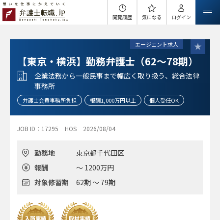
閲覧履歴
気になる
ログイン
エージェント求人
【東京・横浜】勤務弁護士（62～78期）
企業法務から一般民事まで幅広く取り扱う、総合法律
事務所
弁護士会費事務所負担
報酬1,000万円以上
個人受任OK
JOB ID：17295
HOS
2026/08/04
勤務地
東京都千代田区
報酬
～ 1200万円
対象修習期
62期 ～ 79期