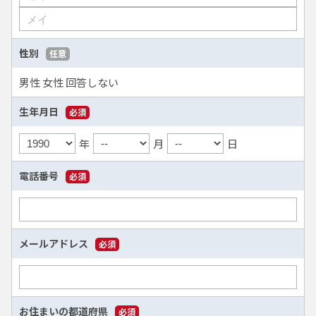
性別
任意
男性
女性
回答しない
生年月日
必須
年
月
日
電話番号
必須
メールアドレス
必須
お住まいの都道府県
必須