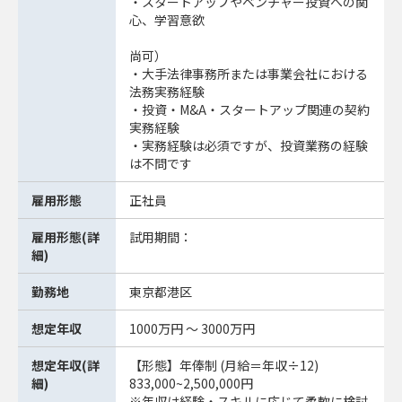
・スタートアップやベンチャー投資への関
心、学習意欲
尚可）
・大手法律事務所または事業会社における
法務実務経験
・投資・M&A・スタートアップ関連の契約
実務経験
・実務経験は必須ですが、投資業務の経験
は不問です
雇用形態
正社員
雇用形態(詳
試用期間：
細)
勤務地
東京都港区
想定年収
1000万円 ～ 3000万円
想定年収(詳
【形態】年俸制 (月給＝年収÷12)
細)
833,000~2,500,000円
※年収は経験・スキルに応じて柔軟に検討