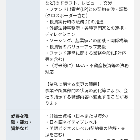
など)のドラフト、レビュー、交渉
・ファンド出資者(LP)との契約交渉・調整
(クロスボーダー含む)
・投資実行時の法務DDの推進
・外部法律事務所・各種専門家との連携・
ディレクション
・ソーシング、起業家との面談・関係構築
・投資後のバリューアップ支援
・ファンド運営に関する業務全般(LP対応
等を含む)
・（将来的に）M&A・不動産投資等の法務
対応
【業務に関する変更の範囲】
事業や所属部門の状況の変化等により、会
社の指示する職務内容へ変更することがあ
ります
必要な経
・弁護士資格（日本または海外）
験・能力・
・日本語ネイティブレベル
資格など
・英語ビジネスレベル(契約書の読解・交
渉を含む)