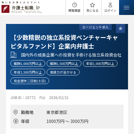
閲覧履歴
気になる
ログイン
エージェント求人
【少数精鋭の独立系投資ベンチャーキャ
ピタルファンド】企業内弁護士
国内外の成長企業への投資を手掛ける独立系投資会社
報酬1,000万円以上
報酬1,500万円以上
年収1,000万円以上
年収1,500万円以上
英語力が活かせる
完全週休二日制(土日)
JOB ID：18772
FUJ
2026/02/21
勤務地
東京都港区
年収
1000万円 ～ 3000万円