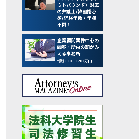
ウトバウンド）対応
の弁護士/韓国語必
須/経験年数・年齢
不問！
企業顧問案件中心の
顧客・所内の顔がみ
える事務所
報酬:800～1200万円