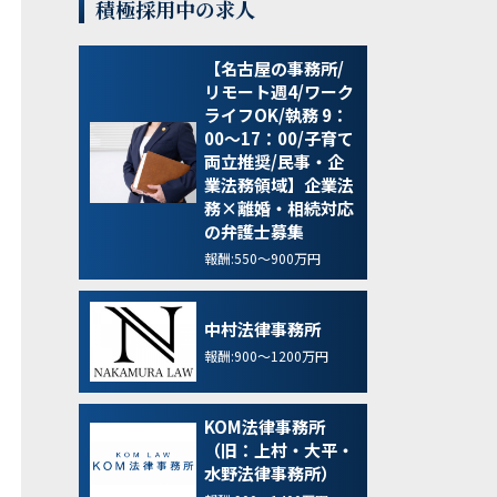
積極採用中の求人
【名古屋の事務所/
リモート週4/ワーク
ライフOK/執務 9：
00～17：00/子育て
両立推奨/民事・企
業法務領域】企業法
務×離婚・相続対応
の弁護士募集
報酬:550～900万円
中村法律事務所
報酬:900～1200万円
KOM法律事務所
（旧：上村・大平・
水野法律事務所）