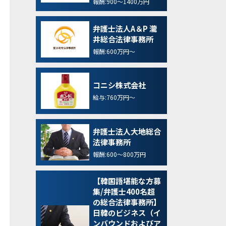
報酬:900～1400万円
弁護士法人A＆P 瀧
井総合法律事務所
報酬:600万円～
コニシ株式会社
給与:760万円～
弁護士法人大地総合
法律事務所
報酬:600～800万円
【韓国語堪能な方募
集/弁護士400名超
の総合法律事務所】
日韓のビジネス（イ
ンバウンドおよびア