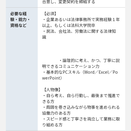
合意し、変更契約を締結する
必要な経
【必須】
験・能力・
・企業あるいは法律事務所で実務経験１年
資格など
以上、もしくは法科大学院卒
・民法、会社法、労働法に関する法律知
識
・論理的に考え、かつ、丁寧に説
明できるコミュニケーション力
・基本的なPCスキル（Word／Excel／Po
werPoint）
【人物像】
・自ら考え、自ら行動し、最後まで推進で
きる方
・周囲を巻き込みながら物事を進められる
協働力のある方
・スピード感と丁寧さを両立して業務に取
り組める方