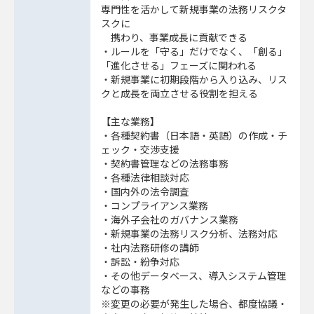
専門性を活かして新規事業の法務リスクタ
スクに
携わり、事業成長に貢献できる
・ルールを「守る」だけでなく、「創る」
「進化させる」フェーズに関われる
・新規事業に初期段階から入り込み、リス
クと成長を両立させる役割を担える
【主な業務】
・各種契約書（日本語・英語）の作成・チ
ェック・交渉支援
・契約書管理などの法務事務
・各種法律相談対応
・国内外の法令調査
・コンプライアンス業務
・海外子会社のガバナンス業務
・新規事業の法務リスク分析、法務対応
・社内法務研修の講師
・訴訟・紛争対応
・その他データベース、導入システム管理
などの事務
※変更の必要が発生した場合、都度協議・