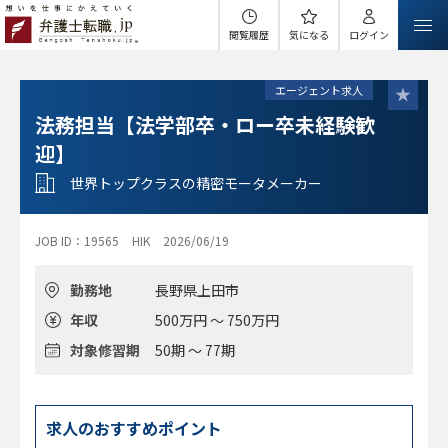
閲覧履歴
気になる
ログイン
エージェント求人
法務担当【法学部卒・ロー卒未経験歓
迎】
世界トップクラスの精密モータメーカー
JOB ID：19565
HIK
2026/06/19
勤務地
長野県上田市
年収
500万円 ～ 750万円
対象修習期
50期 ～ 77期
求人のおすすめポイント