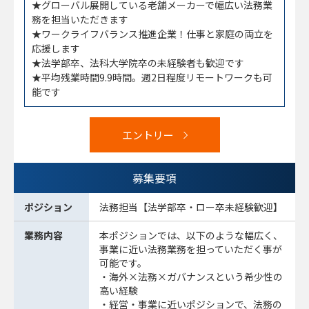
★グローバル展開している老舗メーカーで幅広い法務業
務を担当いただきます
★ワークライフバランス推進企業！仕事と家庭の両立を
応援します
★法学部卒、法科大学院卒の未経験者も歓迎です
★平均残業時間9.9時間。週2日程度リモートワークも可
能です
エントリー
募集要項
ポジション
法務担当【法学部卒・ロー卒未経験歓迎】
業務内容
本ポジションでは、以下のような幅広く、
事業に近い法務業務を担っていただく事が
可能です。
・海外×法務×ガバナンスという希少性の
高い経験
・経営・事業に近いポジションで、法務の