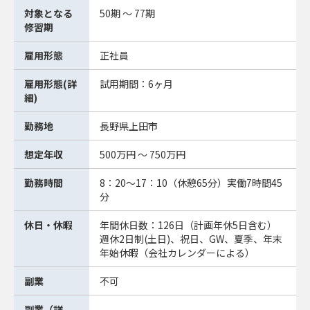
対象となる
50期 ～ 77期
修習期
雇用形態
正社員
雇用形態(詳
試用期間：6ヶ月
細)
勤務地
長野県上田市
想定年収
500万円 ～ 750万円
勤務時間
8：20～17：10（休憩65分）実働7時間45
分
休日・休暇
年間休日数：126日（計画年休5日含む）
週休2日制(土日)、祝日、GW、夏季、年末
年始休暇（会社カレンダーによる）
副業
不可
副業（詳