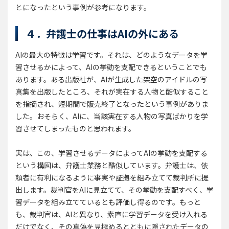
とになったという事例が参考になります。
４．弁護士の仕事はAIの外にある
AIの最大の特徴は学習です。それは、どのようなデータを学
習させるかによって、AIの挙動を支配できるということでも
あります。ある出版社が、AIが生成した架空のアイドルの写
真集を出版したところ、それが実在する人物と酷似すること
を指摘され、短期間で販売終了となったという事例がありま
した。おそらく、AIに、当該実在する人物の写真ばかりを学
習させてしまったものと思われます。
実は、この、学習させるデータによってAIの挙動を支配する
という構図は、弁護士業務と酷似しています。弁護士は、依
頼者に有利になるように事実や証拠を組み立てて裁判所に提
出します。裁判官をAIに見立てて、その挙動を支配すべく、学
習データを組み立てているとも評価し得るのです。もっと
も、裁判官は、AIと異なり、素直に学習データを受け入れる
だけでなく、その真偽を見極めるとともに隠されたデータの