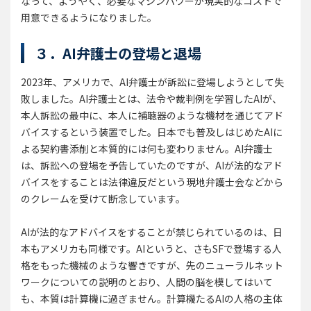
なって、ようやく、必要なマシンパワーが現実的なコストで
用意できるようになりました。
３．AI弁護士の登場と退場
2023年、アメリカで、AI弁護士が訴訟に登場しようとして失
敗しました。AI弁護士とは、法令や裁判例を学習したAIが、
本人訴訟の最中に、本人に補聴器のような機材を通じてアド
バイスするという装置でした。日本でも普及しはじめたAIに
よる契約書添削と本質的には何も変わりません。AI弁護士
は、訴訟への登場を予告していたのですが、AIが法的なアド
バイスをすることは法律違反だという現地弁護士会などから
のクレームを受けて断念しています。
AIが法的なアドバイスをすることが禁じられているのは、日
本もアメリカも同様です。AIというと、さもSFで登場する人
格をもった機械のような響きですが、先のニューラルネット
ワークについての説明のとおり、人間の脳を模してはいて
も、本質は計算機に過ぎません。計算機たるAIの人格の主体