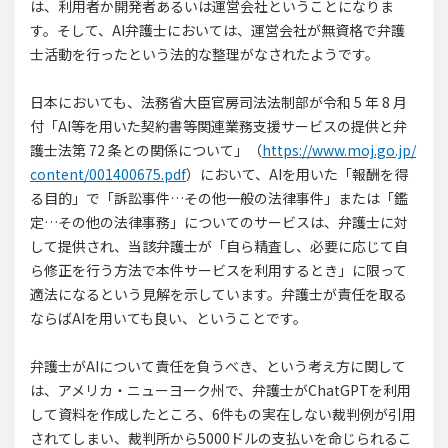
は、利用者か開発者あるいは運営会社ということになりま
す。そして、AI弁護士においては、運営会社が無資格で弁護
士活動を行ったという法的な整理がなされたようです。
日本においても、法務省大臣官房司法法制部が令和 5 年 8 月
付「AI等を用いた契約書等関連業務支援サービスの提供と弁
護士法第 72 条との関係について」（
https://www.moj.go.jp/
content/001400675.pdf
）において、AIを用いた「報酬を得
る目的」で「訴訟事件…その他一般の法律事件」または「鑑
定…その他の法律事務」についてのサービスは、弁護士に対
して提供され、当該弁護士が「自ら精査し、必要に応じて自
ら修正を行う方法で本件サービスを利用するとき」に限って
適法になるという見解を示しています。弁護士が責任を取る
ならばAIを用いても良い、ということです。
弁護士がAIについて責任を負うべき、という考え方に関して
は、アメリカ・ニューヨーク州で、弁護士がChatGPTを利用
して資料を作成したところ、6件もの実在しない裁判例が引用
されてしまい、裁判所から5000ドルの支払いを命じられるこ