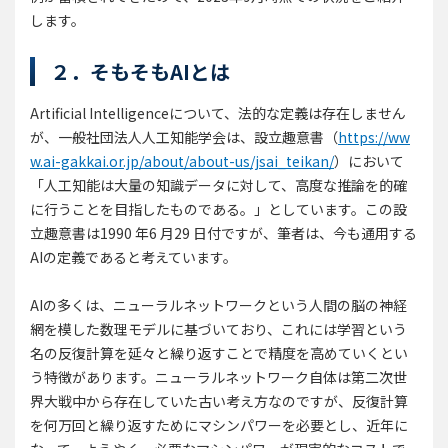
します。
２．そもそもAIとは
Artificial Intelligenceについて、法的な定義は存在しません
が、一般社団法人人工知能学会は、設立趣意書（
https://ww
w.ai-gakkai.or.jp/about/about-us/jsai_teikan/
）において
「人工知能は大量の知識データに対して、高度な推論を的確
に行うことを目指したものである。」としています。この設
立趣意書は1990 年6 月29 日付ですが、筆者は、今も通用する
AIの定義であると考えています。
AIの多くは、ニューラルネットワークという人間の脳の神経
網を模した数理モデルに基づいており、これには学習という
名の反復計算を延々と繰り返すことで精度を高めていくとい
う特徴があります。ニューラルネットワーク自体は第二次世
界大戦中から存在していた古い考え方なのですが、反復計算
を何万回と繰り返すためにマシンパワーを必要とし、近年に