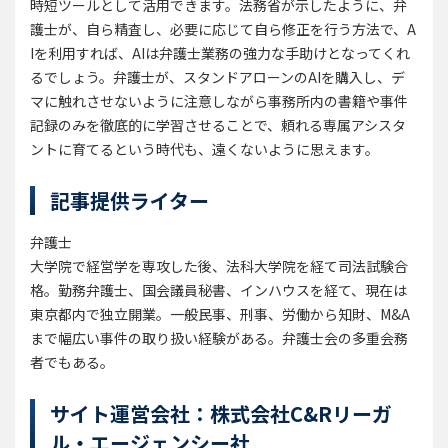
時短ツールとして活用できます。法務省が示したように、弁
護士が、自ら精査し、必要に応じて自ら修正を行う方法で、A
Iを利用すれば、AIは弁護士業務の強力な手助けとなってくれ
るでしょう。弁護士が、スタンドアローンのAIを購入し、デ
マに触れさせないように注意しながら事務所内の書籍や事件
記録のみを徹底的に学習させることで、頼れる専属アシスタ
ントに育てるという時代も、遠くないように思えます。
記事提供ライター
弁護士
大学院で経営学を専攻した後、法科大学院を経て司法試験合
格。勤務弁護士、国会議員秘書、インハウスを経て、現在は
東京都内で独立開業。一般民事、刑事、労働から知財、M&A
まで幅広い事件の取り扱い経験がある。弁護士会の多重会務
者でもある。
サイト運営会社：株式会社C&Rリーガ
ル・エージェンシー社