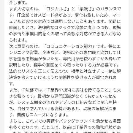
介します。
まず大切なのは、「ロジカルさ」と「柔軟さ」のバランスで
す。IT企業ではスピード感があり、変化も激しいため、マニ
ュアルどおりの対応では通用しないこともあります。問題に
直面したとき、法律的なロジックで冷静に考えつつも、現場
の事情や事業目的をくみ取って柔軟な対応ができる人が求め
られます。
次に重要なのは、「コミュニケーション能力」です。特にエ
ンジニアや営業、企画など、法務以外の専門職と協力して仕
事を進める場面が多いため、専門用語を使わずにかみ砕いて
説明したり、相手の意図をくみ取ったりする力が必要です。
法的なリスクを正しく伝えつつ、相手と対立せずに一緒に解
決策を考えていけるような関係性を築ける人が重宝されま
す。
また、IT法務では「IT業界や技術に興味を持てること」も大
きな強みです。最初から専門知識がなくてもかまいません
が、システム開発の流れやアプリの仕組みなどに関心を持
ち、自分で学んでいける姿勢があると、現場の理解が深ま
り、業務もスムーズになります。
さらに、これまでの実績やバックグラウンドを活かせる場面
も多くあります。たとえば、以前にIT業界での勤務経験があ