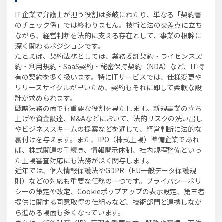
IT企業で弁護士が担う役割は多岐にわたり、単なる「契約書
のチェック係」では終わりません。技術と法の交差点に立ち
ながら、経営判断を法的に支える存在として、事業の根幹に
深く関わるポジションです。
たとえば、契約法務としては、業務委託契約・ライセンス契
約・利用規約・SaaS契約・秘密保持契約（NDA）など、IT特
有の契約を多く扱います。特にITサービスでは、仕様変更や
リリースサイクルが早いため、契約もそれに即して柔軟な設
計が求められます。
戦略法務の面でも重要な役割を果たします。新規事業の立ち
上げや資金調達、M&Aなどにおいて、法的リスクの洗い出し
やビジネススキームの提案などを通じて、経営判断に法的な
裏付けを与えます。また、IPO（株式上場）準備企業であれ
ば、株式関連の手続き、情報開示体制、社内規程整備といっ
た上場審査対応にも法務が深く関与します。
近年では、個人情報保護法やGDPR（EU一般データ保護規
則）などの対応も重要な任務の一つです。プライバシーポリ
シーの策定や改定、Cookieポップアップの表示設定、第三者
提供に関する同意取得の仕組みなど、技術部門と連携しなが
ら進める場面も多くなっています。