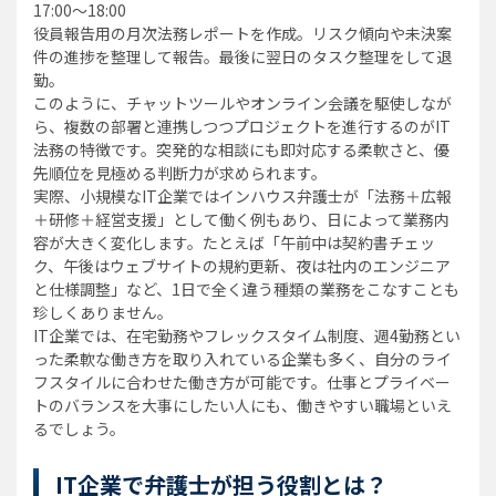
17:00〜18:00
役員報告用の月次法務レポートを作成。リスク傾向や未決案
件の進捗を整理して報告。最後に翌日のタスク整理をして退
勤。
このように、チャットツールやオンライン会議を駆使しなが
ら、複数の部署と連携しつつプロジェクトを進行するのがIT
法務の特徴です。突発的な相談にも即対応する柔軟さと、優
先順位を見極める判断力が求められます。
実際、小規模なIT企業ではインハウス弁護士が「法務＋広報
＋研修＋経営支援」として働く例もあり、日によって業務内
容が大きく変化します。たとえば「午前中は契約書チェッ
ク、午後はウェブサイトの規約更新、夜は社内のエンジニア
と仕様調整」など、1日で全く違う種類の業務をこなすことも
珍しくありません。
IT企業では、在宅勤務やフレックスタイム制度、週4勤務とい
った柔軟な働き方を取り入れている企業も多く、自分のライ
フスタイルに合わせた働き方が可能です。仕事とプライベー
トのバランスを大事にしたい人にも、働きやすい職場といえ
るでしょう。
IT企業で弁護士が担う役割とは？