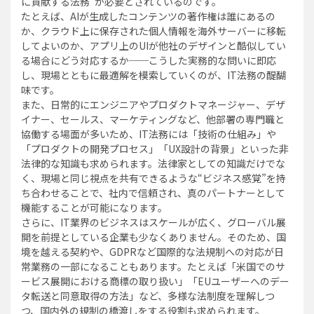
に貢献する法務”が必要とされているのです。
たとえば、AIが生成したコンテンツの著作権は誰にあるの
か、クラウド上に保存された個人情報を海外サーバーに移転
してよいのか、アプリ上のUIが他社のデザインと酷似してい
る場合にどう対応するか──こうした実務的な問いに即応
し、現場とともに最適解を模索していくのが、IT法務の醍醐
味です。
また、日常的にエンジニアやプロダクトマネージャー、デザ
イナー、セールス、マーケティングなど、他部署の専門職と
協働する場面が多いため、IT法務には「技術の仕組み」や
「プロダクトの開発プロセス」「UX設計の背景」といった非
法律的な知識も求められます。法律家としての知識だけでな
く、現場と同じ視点を共有できるような“ビジネス感覚”を持
ち合わせることで、社内で信頼され、真のパートナーとして
機能することが可能になります。
さらに、IT業界のビジネスはスケールが広く、グローバル展
開を前提としている企業も少なくありません。そのため、国
境を越える契約や、GDPRなど国際的な法規制への対応が日
常業務の一部になることもあります。たとえば「米国でのサ
ービス展開における商標の取り扱い」「EUユーザーへのデー
タ転送と同意取得の方法」など、多様な法制度を理解しつ
つ、国内外の規制の橋渡しをする役割も求められます。