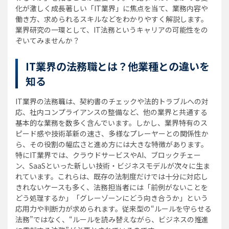
化が激しく成長著しい「IT業界」に焦点を当て、業務内容や
働き方、求められるスキルなどをわかりやすく解説します。
業界研究の一環として、IT法務というキャリアの可能性をの
ぞいてみませんか？
IT業界の法務職とは？他業種との違いを
知る
IT業界の法務職は、契約書のチェックや法的トラブルへの対
応、社内コンプライアンスの整備など、他の業界と共通する
基本的な業務を数多く含んでいます。しかし、業界特有のス
ピード感や技術革新の速さ、多様なプレーヤーとの関係性か
ら、その役割の幅広さと進め方には大きな特徴があります。
特にIT業界では、クラウドサービスやAI、ブロックチェー
ン、SaaSといった新しい技術・ビジネスモデルが次々に生ま
れています。これらは、既存の法制度だけでは十分に対応し
きれないケースも多く、法務担当者には「前例がないことを
どう処理するか」「グレーゾーンにどう向き合うか」という
応用力や判断力が求められます。従来型の“ルールを守らせる
法務”ではなく、“ルールを読み替えながら、ビジネスの推進