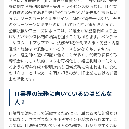
さらに、知的財産（IP）管理も重要です。特許や商標、著作
権に関する権利の取得・管理・ライセンス交渉など、IT企業
の価値の源泉である“技術”や“コンテンツ”を守る仕事も担い
ます。ソースコードやUIデザイン、AIの学習データなど、法律
のグレーゾーンにあるものについても判断が求められます。
企業規模やフェーズによっては、弁護士が法務部門の立ち上
げやガバナンス体制の構築を担うこともあります。ベンチャ
ーやスタートアップでは、法務が1名体制で人事・労務・内部
通報・総務まで兼務しているケースも少なくありません。
また、経営陣と近い距離で働くことが多く、代表取締役や取
締役会に対して法的リスクを可視化し、経営判断の一助とな
るような資料作成や説明対応も日常業務に含まれます。会社
の「守り」と「攻め」を両方担うのが、IT企業における弁護
士の特徴です。
IT業界の法務に向いているのはどんな
人？
IT業界で法務として活躍するためには、単なる法律知識だけ
ではなく、さまざまなスキルやマインドが求められます。こ
こでは、IT法務に向いている人の特徴を、わかりやすくご紹