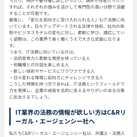
ったり、特許や著作権に詳しかったり、語学が得意だったり
すれば、それぞれの強みを活かして専門性の高い分野で活躍
することが可能です。
最後に、「変化を前向きに受け入れられる人」もIT法務に向
いています。日々アップデートされる法律や技術、社内の体
制やビジネスモデルの変化に対し、柔軟に学び、適応してい
く姿勢は、この業界で長く働くうえで大きな武器になりま
す。
つまり、IT法務に向いているのは、
・法的思考力と柔軟な発想を持っている人
・他職種との対話を楽しめる人
・新しい技術やサービスにワクワクできる人
・日々変わる環境に前向きにチャレンジできる人
こうした特徴を持つ方であれば、IT法務というフィールドで
力を発揮し、企業の成長を法的に支えるやりがいのある仕事
に出会えるでしょう。
IT業界の法務の情報が欲しい方はC&Rリ
ーガル・エージェンシー社へ
私たちC&Rリーガル・エージェンシー社は、弁護士・法務人