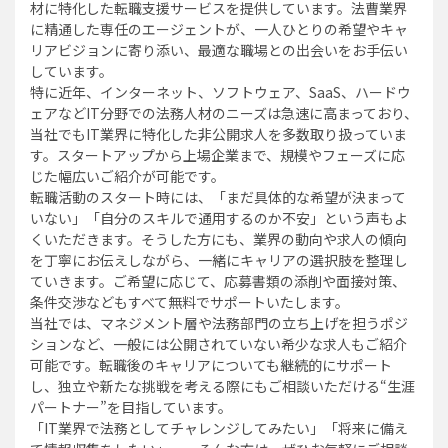
材に特化した転職支援サービスを提供しています。法曹業界
に精通した専任のエージェントが、一人ひとりの希望やキャ
リアビジョンに寄り添い、最適な職場との出会いをお手伝い
しています。
特に近年、インターネット、ソフトウェア、SaaS、ハードウ
ェアなどIT分野での法務人材のニーズは急速に高まっており、
当社でもIT業界に特化した非公開求人を多数取り扱っていま
す。スタートアップから上場企業まで、規模やフェーズに応
じた幅広いご紹介が可能です。
転職活動のスタート時には、「まだ具体的な希望が決まって
いない」「自分のスキルで通用するのか不安」という声もよ
くいただきます。そうした方にも、業界の動向や求人の傾向
を丁寧にお伝えしながら、一緒にキャリアの選択肢を整理し
ていきます。ご希望に応じて、応募書類の添削や面接対策、
条件交渉などもすべて無料でサポートいたします。
当社では、マネジメント層や法務部門の立ち上げを担うポジ
ションなど、一般には公開されていない希少な求人もご紹介
可能です。転職後のキャリアについても継続的にサポート
し、独立や新たな挑戦を考える際にもご相談いただける“生涯
パートナー”を目指しています。
「IT業界で法務としてチャレンジしてみたい」「将来に備え