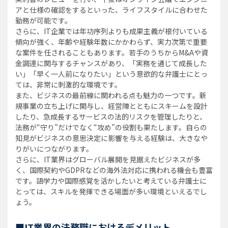
アと仕様の確認をするといった、ライフスタイルに合わせた
勤務が可能です。
さらに、IT企業では年功序列よりも成果主義が根付いている
傾向が強く、年齢や経験年数にかかわらず、実力次第で重要
な案件を任されることもあります。若手のうちからM&Aや資
金調達に関与するチャンスがあり、「実務を通じて成長した
い」「早く一人前になりたい」という意欲的な弁護士にとっ
ては、非常に刺激的な環境です。
また、ビジネスの最前線に関われる点も魅力の一つです。新
規事業の立ち上げに関与し、経営陣とともにスキームを設計
したり、急成長するサービスの法的リスクを管理したりと、
法務が“守り”だけでなく“攻め”の役割も果たします。自らの
知見がビジネスの意思決定に影響を与える経験は、大きなや
りがいにつながります。
さらに、IT業界はグローバル展開を見据えたビジネスが多
く、国際契約やGDPRなどの海外法対応に携われる機会も豊富
です。語学力や国際感覚を活かしたいと考えている弁護士に
とっては、スキルを発揮できる場面が多い環境といえるでし
ょう。
■IT業界の法務職におけるデメリット