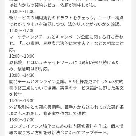
は社内からの契約レビュー依頼が集中しがち。
10:00〜11:00
新サービスの利用規約のドラフトをチェック。ユーザー視点
でわかりやすさを確認しつつ、法的リスクがないかを確認。
11:00〜12:00
マーケティングチームとキャンペーン企画に関する打ち合わ
せ。「この表現、景品表示法的に大丈夫？」などの相談に対
応。
12:00〜13:00
昼休憩。とはいえチャットツールには通知が飛び続けるた
め、緊急時は即対応。
13:00〜14:30
開発チームとオンライン会議。API仕様変更に伴うSaaS契約
書の修正点について協議。実際のサービス設計に即した条文
を検討。
14:30〜16:00
外部取引先との契約書調整。相手方から送られてきた契約条
項に赤入れをし、修正案を作成して送付。
16:00〜17:00
コンプライアンス強化のための社内研修資料を作成。個人情
報の取り扱い方針を最新法令に沿ってアップデート。