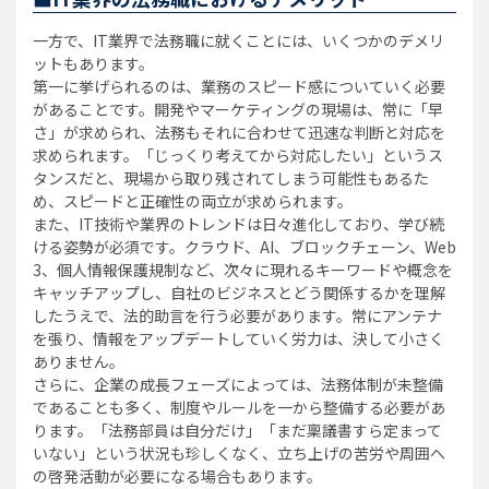
一方で、IT業界で法務職に就くことには、いくつかのデメリ
ットもあります。
第一に挙げられるのは、業務のスピード感についていく必要
があることです。開発やマーケティングの現場は、常に「早
さ」が求められ、法務もそれに合わせて迅速な判断と対応を
求められます。「じっくり考えてから対応したい」というス
タンスだと、現場から取り残されてしまう可能性もあるた
め、スピードと正確性の両立が求められます。
また、IT技術や業界のトレンドは日々進化しており、学び続
ける姿勢が必須です。クラウド、AI、ブロックチェーン、Web
3、個人情報保護規制など、次々に現れるキーワードや概念を
キャッチアップし、自社のビジネスとどう関係するかを理解
したうえで、法的助言を行う必要があります。常にアンテナ
を張り、情報をアップデートしていく労力は、決して小さく
ありません。
さらに、企業の成長フェーズによっては、法務体制が未整備
であることも多く、制度やルールを一から整備する必要があ
ります。「法務部員は自分だけ」「まだ稟議書すら定まって
いない」という状況も珍しくなく、立ち上げの苦労や周囲へ
の啓発活動が必要になる場合もあります。