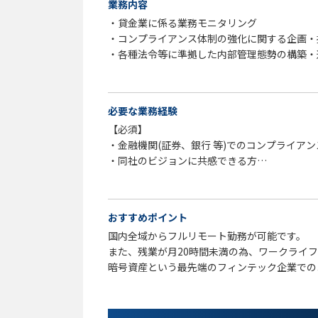
業務内容
・貸金業に係る業務モニタリング
・コンプライアンス体制の強化に関する企画・
・各種法令等に準拠した内部管理態勢の構築・
・各種法令等の知識向上やコンプライアンス意
・コンプライアンス委員会の運営
・社内規程等の整備・管理
必要な業務経験
・広告審査業務
【必須】
・暗号資産関係情報等の管理
・金融機関(証券、銀行 等)でのコンプライア
・監督官庁対応
・同社のビジョンに共感できる方
・その他コンプライアンス推進に付随する業務
※上記記載のうち、スキルに合わせて担当業務
【歓迎】
・外務員資格(証券、金融先物 等)
（変更の範囲）
おすすめポイント
・内部管理責任者資格(証券、金融先物 等)
同上
国内全域からフルリモート勤務が可能です。
・貸金業務取扱主任者資格
また、残業が月20時間未満の為、ワークライ
・内部監査に関する資格(公認内部監査人 等)
暗号資産という最先端のフィンテック企業での
・ガバナンスや内部統制に関する指導・支援の
国内取引数NO.1の企業での就業です。
・各種委員会事務局の運営経験
・不公正取引に係る業務経験
・広告審査業務経験