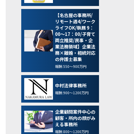
【名古屋の事務所/
リモート週4/ワーク
ライフOK/執務 9：
00～17：00/子育て
両立推奨/民事・企
業法務領域】企業法
務×離婚・相続対応
の弁護士募集
報酬:550～900万円
中村法律事務所
報酬:900～1200万円
企業顧問案件中心の
顧客・所内の顔がみ
える事務所
報酬:800～1200万円