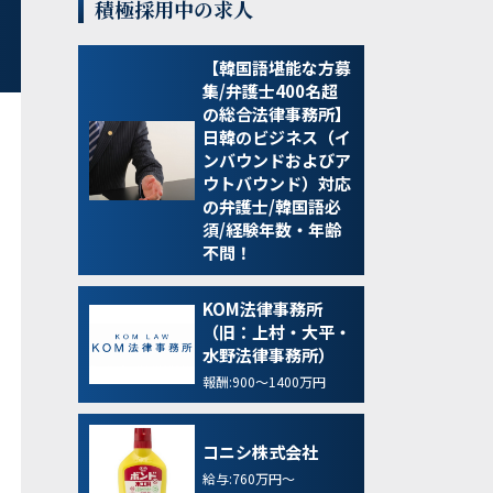
積極採用中の求人
【韓国語堪能な方募
集/弁護士400名超
の総合法律事務所】
日韓のビジネス（イ
ンバウンドおよびア
ウトバウンド）対応
の弁護士/韓国語必
須/経験年数・年齢
不問！
KOM法律事務所
（旧：上村・大平・
水野法律事務所）
報酬:900～1400万円
コニシ株式会社
給与:760万円～