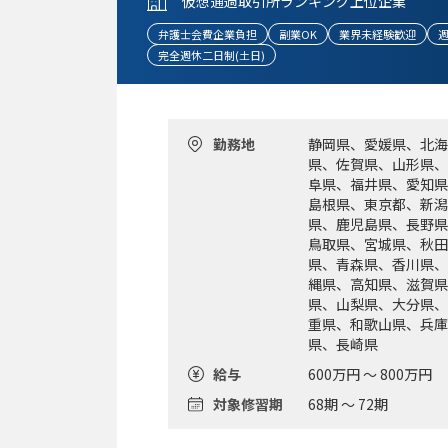
仮想通過取引所ランキング上位企業
弁護士会費企業負担
副業OK
業界未経験歓迎
週
完全週休二日制(土日)
勤務地
静岡県、愛媛県、北海
県、佐賀県、山形県、
阜県、福井県、愛知県
島根県、東京都、新潟
県、鹿児島県、長野県
鳥取県、宮城県、秋田
県、青森県、香川県、
縄県、高知県、滋賀県
県、山梨県、大分県、
重県、和歌山県、兵庫
県、長崎県
給与
600万円 ～ 800万円
対象修習期
68期 ～ 72期