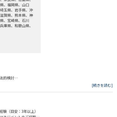
県、福岡県、山口
埼玉県、岩手県、沖
滋賀県、熊本県、神
県、宮崎県、石川
兵庫県、和歌山県、
法的検討
[続きを読む]
行
経験（目安：3年以上）