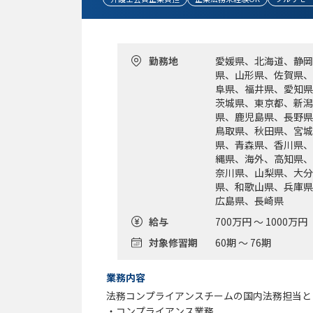
勤務地
愛媛県、北海道、静岡
県、山形県、佐賀県、
阜県、福井県、愛知県
茨城県、東京都、新潟
県、鹿児島県、長野県
鳥取県、秋田県、宮城
県、青森県、香川県、
縄県、海外、高知県、
奈川県、山梨県、大分
県、和歌山県、兵庫県
広島県、長崎県
給与
700万円 ～ 1000万円
対象修習期
60期 ～ 76期
業務内容
法務コンプライアンスチームの国内法務担当と
・コンプライアンス業務