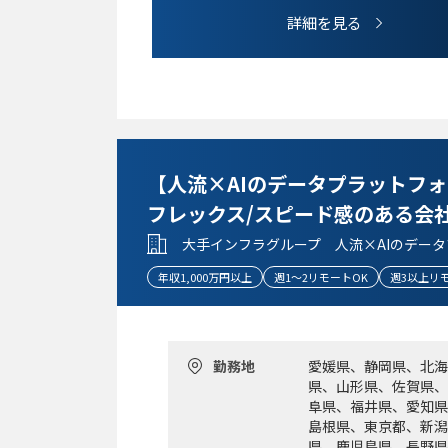
・顧客交付書面に係る整備経験
詳細を見る
・貸金業に係る知見
・Pマーク運用経験
・マネジメント経験
【求める人物像】
・コンプライアンス、リスク管理、内部管理、
・他部署対する業務指導等の経験を有し、コミ
【人流×AIのデータプラットフ
・自ら文献を調べながら前向きに業務に取り組
フレックス/スピード感のある会
・Fintech(暗号資産)関連技術を普及させ
・Pマーク取得や運用経験をお持ちの方
大手インフラグループ 人流×AIのデー
・暗号資産に係る知見があり業界への興味が強
年収1,000万円以上
週1～2リモートOK
週3以上リ
勤務地
愛媛県、静岡県、北海
県、山形県、佐賀県、
阜県、福井県、愛知県
島根県、東京都、新潟
県、鹿児島県、長野県