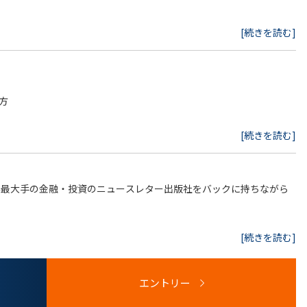
[続きを読む]
センス契約等）
士の窓口対応
方
に対する対応、等）
。また一般民事のご経験のみでも歓迎）
あります。
[続きを読む]
世界最大手の金融・投資のニュースレター出版社をバックに持ちながら
を任せてもらえる環境です。グループ会社の各法務担当と連携をと
[続きを読む]
い経験を積むことが可能です。
り、非常に柔軟に働くことができます。同社はグループ会社含め、子
エントリー
スを重視しながらも、法務としてのキャリアを目指せるポジションで