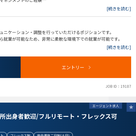
マネジメントのご経験
したご経験
[続きを読む]
ュニケーション・調整を行っていただけるポジションです。
関する法務経験
ら就業が可能なため、非常に柔軟な環境下での就業が可能です。
実務経験
[続きを読む]
法務経験
エントリー
JOB ID：19187
エージェント求人
所出身者歓迎/フルリモート・フレックス可
ート
フレックス制
完全週休二日制(土日)