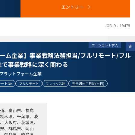
エントリー
JOB ID：19475
エージェント求人
内部監査等のいずれかのご経験をお持ちの方
ュニケーションを円滑に図れる方
ォーム企業】事業戦略法務担当/フルリモート/フル
める方
社で事業戦略に深く関わる
、世の中を良い方向に変えていく想いがある方
タプラットフォーム企業
い方
モートOK
フルリモート
フレックス制
完全週休二日制(土日)
道、富山県、福島
栃木県、千葉県、岐
、大阪府、茨城県、
県、群馬県、岡山
、奈良県、徳島県、