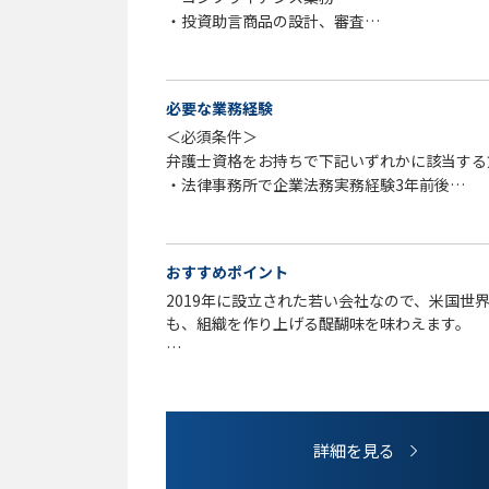
・投資助言商品の設計、審査
・広告審査
・規制当局対応
・各種契約書審査・作成（業務委託契約、ライ
必要な業務経験
・法律相談（グループ会社も含む）、顧問弁護
＜必須条件＞
・訴訟対応（顧問弁護士との連携）
弁護士資格をお持ちで下記いずれかに該当する
・知財関連（商標・著作権の管理、著作権侵害
・法律事務所で企業法務実務経験3年前後
・法的調査全般
（※3年未満でも経験次第で応相談となります
ご経験によっては海外案件をお任せする場合が
・事業会社での企業法務経験3年前後
※変更の範囲：会社の定める業務とする
おすすめポイント
＜歓迎要項＞
2019年に設立された若い会社なので、米国
・ビジネス的な思考力をお持ちの方
も、組織を作り上げる醍醐味を味わえます。
・コミュニケーション能力が高い方
・自発的に行動ができる方
自主性を尊重しており、率先してやりたいこと
り、一つのチームとして動いているため、幅広
フルリモート、フレックス制度が導入されてお
詳細を見る
育て中の女性の方が多く、ワークライフバラン
す。