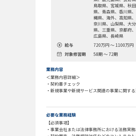
鳥取県、宮城県、秋田
県、青森県、香川県、
縄県、海外、高知県、
奈川県、山梨県、大分
県、三重県、京都府、
広島県、長崎県
給与
720万円 ～ 1100万円
対象修習期
58期 ～ 72期
業務内容
＜業務内容詳細＞
・契約書チェック
・新規事業や新規サービス関連の事業に関する
上記で6～7割を占めます。
・知財マネジメント
・社内教育、社内リテラシー向上施策の企画実
必要な業務経験
・各種プロジェクト参画等による事業部門支援
【必須事項】
・事業会社または法律事務所における法務実務