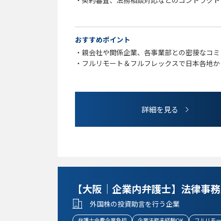
・契約審査、法務相談対応などのコントラクト
・事業部門や関係者と連携しながら業務を推進
【歓迎要件】
おすすめポイント
以下のいずれかの経験のある方は歓迎します
・親会社や関係企業、各事業部との密接なコミ
・IT／SaaS／プラットフォームビジネス等に
・フルリモート＆フルフレックスで日本各地か
・データ利活用やデジタル領域に関する知見・
・金融領域に関する法務経験
・スタートアップや成長フェーズ企業における
・弁護士資格、司法書士資格をお持ちの方
詳細を見る
【大阪｜企業内弁護士】法律事務
外国株の投資助言を行う企業
弁護士会費企業負担
企業法務未経験OK
フルリモ