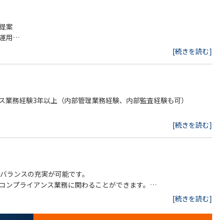
提案
運用
識浸透のための研修・啓蒙活動
[続きを読む]
ンス業務経験3年以上（内部管理業務経験、内部監査経験も可）
を調整させていただきます。
[続きを読む]
フバランスの充実が可能です。
コンプライアンス業務に関わることができます。
経験
[続きを読む]