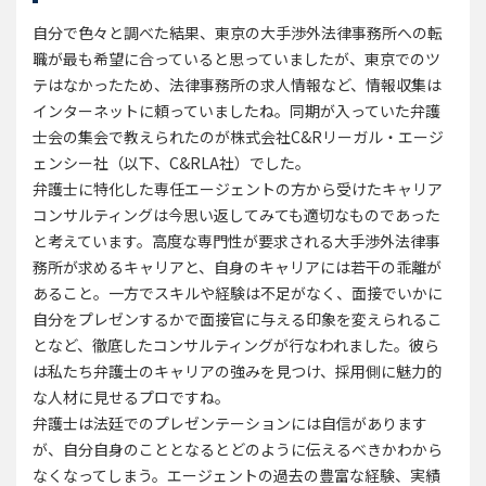
自分で色々と調べた結果、東京の大手渉外法律事務所への転
職が最も希望に合っていると思っていましたが、東京でのツ
テはなかったため、法律事務所の求人情報など、情報収集は
インターネットに頼っていましたね。同期が入っていた弁護
士会の集会で教えられたのが株式会社C&Rリーガル・エージ
ェンシー社（以下、C&RLA社）でした。
弁護士に特化した専任エージェントの方から受けたキャリア
コンサルティングは今思い返してみても適切なものであった
と考えています。高度な専門性が要求される大手渉外法律事
務所が求めるキャリアと、自身のキャリアには若干の乖離が
あること。一方でスキルや経験は不足がなく、面接でいかに
自分をプレゼンするかで面接官に与える印象を変えられるこ
となど、徹底したコンサルティングが行なわれました。彼ら
は私たち弁護士のキャリアの強みを見つけ、採用側に魅力的
な人材に見せるプロですね。
弁護士は法廷でのプレゼンテーションには自信があります
が、自分自身のこととなるとどのように伝えるべきかわから
なくなってしまう。エージェントの過去の豊富な経験、実績