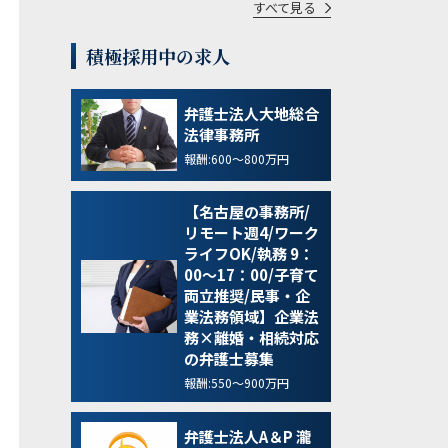
すべて見る
積極採用中の求人
弁護士法人大地総合
法律事務所
報酬:600～800万円
【名古屋の事務所/
リモート週4/ワーク
ライフOK/執務 9：
00～17：00/子育て
両立推奨/民事・企
業法務領域】企業法
務×離婚・相続対応
の弁護士募集
報酬:550～900万円
弁護士法人A＆P 瀧