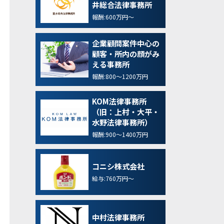
井総合法律事務所
報酬:600万円～
企業顧問案件中心の
顧客・所内の顔がみ
える事務所
報酬:800～1200万円
KOM法律事務所
（旧：上村・大平・
水野法律事務所）
報酬:900～1400万円
コニシ株式会社
給与:760万円～
中村法律事務所