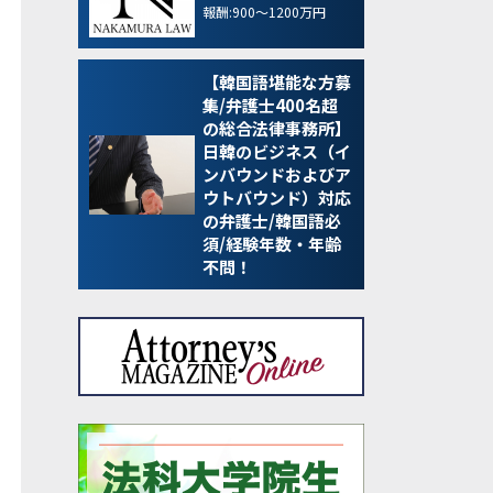
報酬:900～1200万円
【韓国語堪能な方募
集/弁護士400名超
の総合法律事務所】
日韓のビジネス（イ
ンバウンドおよびア
ウトバウンド）対応
の弁護士/韓国語必
須/経験年数・年齢
不問！