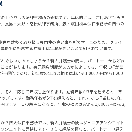
収
グの上位四つの法律事務所の総称です。具体的には、西村あさひ法律
所、長島・大野・常松法律事務所、森・濱田松本法律事務所の四つの
案件を数多く取り扱う専門性の高い事務所です。このため、クライ
律事務所に所属する弁護士は年収が高いことで知られています。
どれぐらいなのでしょうか？新人弁護士の間は、パートナーからどれ
ることがあります。身元請負制度があるかによっても、年収に幅が出
が一般的であり、初年度の年収の相場はおよそ1,000万円から1,200
、それに応じて年収も上がります。勤務年数が3年を超えると、年
円にアップします。勤務年数が5年を超えると、それまでに担当したプロ
きます。この段階になると、年収の相場はおよそ1,600万円から2,
うか？四大法律事務所では、新人弁護士の間はジュニアアソシエイト
アソシエイトに昇格します。さらに経験を積むと、パートナー（経営