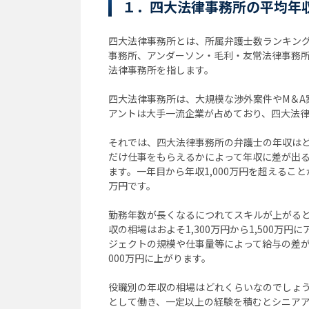
１．四大法律事務所の平均年
四大法律事務所とは、所属弁護士数ランキン
事務所、アンダーソン・毛利・友常法律事務
法律事務所を指します。
四大法律事務所は、大規模な渉外案件やM＆A
アントは大手一流企業が占めており、四大法
それでは、四大法律事務所の弁護士の年収は
だけ仕事をもらえるかによって年収に差が出
ます。一年目から年収1,000万円を超えること
万円です。
勤務年数が長くなるにつれてスキルが上がると
収の相場はおよそ1,300万円から1,500万
ジェクトの規模や仕事量等によって給与の差が開
000万円に上がります。
役職別の年収の相場はどれくらいなのでしょ
として働き、一定以上の経験を積むとシニア