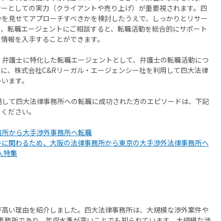
ナーとしての実力（クライアントや売り上げ）が重要視されます。四
分を見せてアプローチすべきかを検討したうえで、しっかりとリサー
点、転職エージェントにご相談すると、転職活動を総合的にサポート
の情報を入手することができます。
、弁護士に特化した転職エージェントとして、弁護士の転職活動につ
に、株式会社C&Rリーガル・エージェンシー社を利用して四大法律
ゃいます。
通して四大法律事務所への転職に成功された方のエピソードは、下記
てください。
務所から大手渉外事務所へ転職
件に関わるため、大阪の法律事務所から東京の大手渉外法律事務所へ
人特集
が高い理由を紹介しました。四大法律事務所は、大規模な渉外案件や
事務所であり、年収水準が高いことでも知られています。大規模な渉