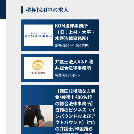
積極採用中の求人
KOM法律事務所
（旧：上村・大平・
水野法律事務所）
報酬:900～1400万円
弁護士法人A＆P 瀧
井総合法律事務所
報酬:600万円～
【韓国語堪能な方募
集/弁護士400名超
の総合法律事務所】
日韓のビジネス（イ
ンバウンドおよびア
ウトバウンド）対応
の弁護士/韓国語必