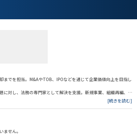
までを担当。M&AやTOB、IPOなどを通じて企業価値向上を目指し
題に対し、法務の専門家として解決を支援。新規事業、組織再編、紛
[続きを読む]
は株主にとり重要な事象に特化
支援：ファンドの資金調達時の契約・法規制対応や、投資家への情報
ト
いません。