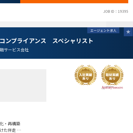
験
験
JOB ID：19395
件定義の業務経験
業務の実施経験
エージェント求人
コンプライアンス スペシャリスト
融サービス会社
度化・再構築
向けた伴走