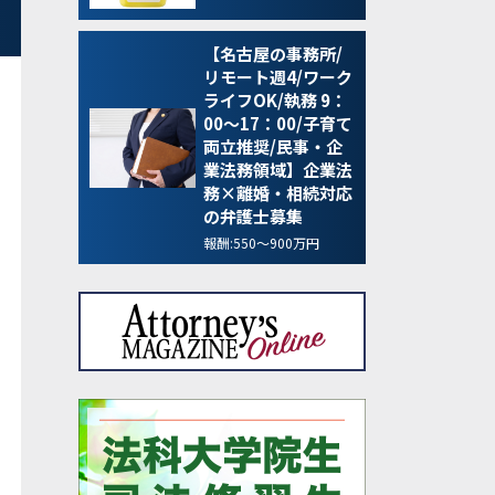
【名古屋の事務所/
リモート週4/ワーク
ライフOK/執務 9：
00～17：00/子育て
両立推奨/民事・企
業法務領域】企業法
務×離婚・相続対応
の弁護士募集
報酬:550～900万円