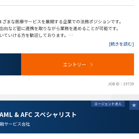
保護法（ガイドラインの内容を含む）、取適法など）
さまざまな医療サービスを展開する企業での法務ポジションです。
出向など密に連携を取りながら業務を進めることが可能です。
療関連法（医師法、薬機法など）、競争法（独占禁止法など）に関す
いていける方を歓迎しております。
なため、仕事と家庭のバランスもとりやすいです。
[続きを読む]
エントリー
JOB ID：19739
エージェント求人
L & AFC スペシャリスト
融サービス会社