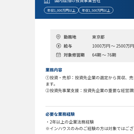
国内屈指の投資事業会社
年収1,000万円以上
年収1,500万円以上
勤務地
東京都
給与
1000万円 ～ 2500万円
対象修習期
64期 ～ 76期
業務内容
①投資・売却：投資先企業の選定から買収、売却
ます。
②投資先事業支援：投資先企業の重要な経営課
争対応などに関与
＊日常的法務は投資先各社が対応し、AG法務
③ファンド資金調達とファンド期中投資家対応
必要な業務経験
提供・コミュニケーションを法務面からサポー
・2年以上の企業法務経験
④自社社内法務・コンプライアンス・ESG対応
※インハウスのみのご経験の方は対象ではござ