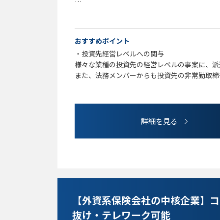
歓迎要件
M&A経験
金融分野の取扱い経験
おすすめポイント
・投資先経営レベルへの関与
様々な業種の投資先の経営レベルの事案に、派
また、法務メンバーからも投資先の非常勤取締
する機会もありえます。
・刺激ある業務
PEファンド業務全般が、難易度は高い一方で
詳細を見る
投資先支援業務では、企業としての一定の成熟
問題が発生・発覚した場合でも、保有に時限性
から向き合い解決すること（より動的な業務）
・実効性を重視するコンプライアンス業務
狭義の法務業務だけでなく内部管理も法務所管
融庁の日常的監視対象でもない環境下で、
【外資系保険会社の中核企業】コ
形式重視のコンプライアンス業務に疲弊するこ
抜け・テレワーク可能
に注力した仕事ができます。