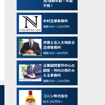
須/経験年数・年齢
不問！
中村法律事務所
報酬:900～1200万円
弁護士法人大地総合
法律事務所
報酬:600～800万円
企業顧問案件中心の
顧客・所内の顔がみ
える事務所
報酬:800～1200万円
コニシ株式会社
給与:760万円～