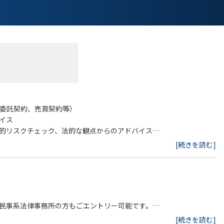
直轄のジェネラルカウンセル直属であり、
や部門間の障壁なく必要な議論が誰とでも自由にできる環境です。
います。その成長とともに、投資先の規模・業務内容・体制整備状況
ります。法務として自社の今後の成長に関与・貢献することができま
務委託契約、売買契約等）
イス
的リスクチェック、法的な観点からのアドバイス
[続きを読む]
の連携を含む）
民事系法律事務所の方もごエントリー可能です。
[続きを読む]