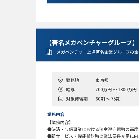
＊ベンチャー企業やスタートアップでの業務経
＊当局コミュニケーション・当局検査の実施経
＊プロジェクトマネジメント経験
＊AMや不正検知に関連するシステム・業務要
＊生成AIに係る知見や、生成AIを組み込んだ
【著名メガベンチャーグループ】
〈語学力〉
日本語：Independent (CEFR - B2)
メガベンチャー上場著名企業グループの金
英語：Independent (CEFR - B2)
勤務地
東京都
給与
700万円 ～ 1300万円
対象修習期
60期 ～ 75期
業務内容
【業務内容】
●決済・与信事業における法令遵守態勢の高
●新サービス・機能検討時の業法要件充足に