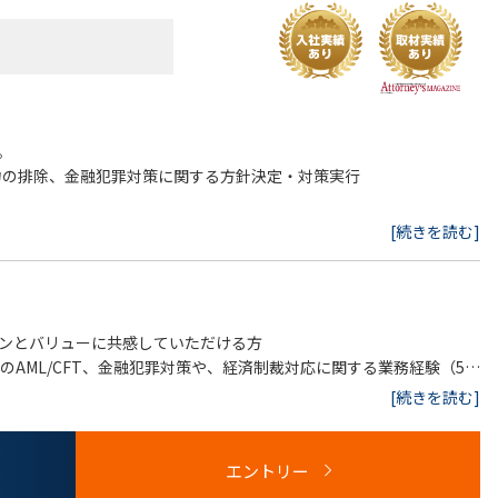
。
勢力の排除、金融犯罪対策に関する方針決定・対策実行
[続きを読む]
テム要件定義
ンとバリューに共感していただける方
決定・他部署との連携・報告
のAML/CFT、金融犯罪対策や、経済制裁対応に関する業務経験（5年
[続きを読む]
関する深い知識と理解
強い関心と理解
エントリー