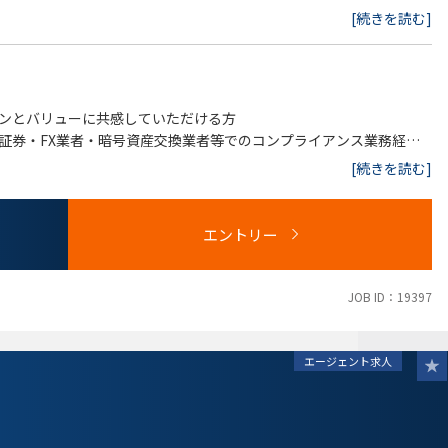
リング
[続きを読む]
の立案・実施
ンとバリューに共感していただける方
証券・FX業者・暗号資産交換業者等でのコンプライアンス業務経験
テークホルダーと円滑に連携できる高いコミュニケーション能力
[続きを読む]
検査対応経験
エントリー
DXの実施経験
知識
JOB ID：19397
エージェント求人