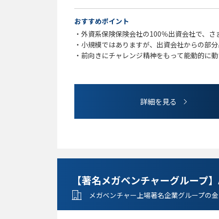
・法律に関する知識（民法、会社法、個人情報
おすすめポイント
【歓迎】
・外資系保険保険会社の100％出資会社で、
・スタートアップ企業での法務経験
・小規模ではありますが、出資会社からの部分
・労働法（労働基準法、労働契約法など）、医
・前向きにチャレンジ精神をもって能動的に動
る知識
・フレックス制、リモート、中抜けなども可能
・M&Aにおける法務DDの経験
詳細を見る
【著名メガベンチャーグループ】AM
メガベンチャー上場著名企業グループの金