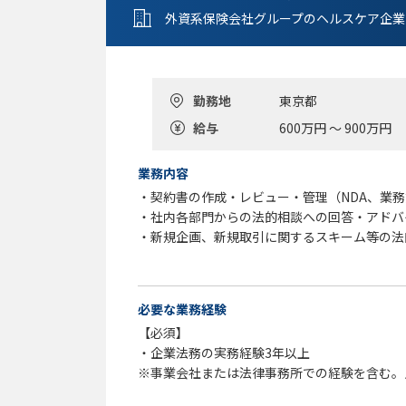
外資系保険会社グループのヘルスケア企業
・会社組織
組織構成がフラットで、法務メンバーもCEO
ほぼ全ての案件が経営に直結するなかで、上下
勤務地
東京都
・自社の拡大成長への関与
比較的若いファンドで、今も拡大成長を続けて
給与
600万円 ～ 900万円
も変わっており、
法務として期待される役割機能も変わりつつあ
業務内容
す。
・契約書の作成・レビュー・管理（NDA、業
・社内各部門からの法的相談への回答・アドバ
・新規企画、新規取引に関するスキーム等の法
・社内規程の整備および改定作業
・コンプライアンス体制の運用サポート
・株主総会・取締役会などの運営サポート
必要な業務経験
・トラブル・法的紛争への対応（顧問弁護士と
【必須】
・企業法務の実務経験3年以上
※事業会社または法律事務所での経験を含む。
・契約書作成・レビュースキル