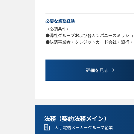
●法令遵守および顧客保護管理態勢のモニタ
●監督官庁および自主規制機関対応
●規程類整備、コンプライアンスプログラム
必要な業務経験
●役職員の教育・研修の企画・受講管理
〈必須条件〉
●弊社グループおよび各カンパニーのミッショ
●決済事業者・クレジットカード会社・銀行・
●決済・与信の両領域への関心と、社内外のス
〈歓迎条件〉
＊金融庁・経産省等の当局との直接的な折衝・
詳細を見る
＊生成AI等のテクノロジーを用いた業務改善・
＊資金決済法、割賦販売法、貸金業法等の深い
〈語学力〉
日本語：Proficient (CEFR - C1) 必須
英語：Independent (CEFR - B2) 歓迎
法務（契約法務メイン）
大手電機メーカーグループ企業