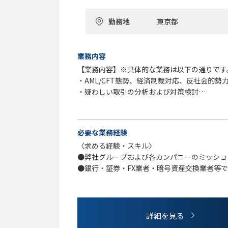
勤務地
東京都
業務内容
【業務内容】※具体的な業務は以下の通りです
・AML/CFT態勢、経済制裁対応、反社会的
・疑わしい取引の分析および対策検討
・経営層への報告事項のとりまとめ
・監視ルール/運用フローの方針決定
・CDD/KYCにおける基準の方針決定
必要な業務経験
・AML/CFT関連システムに関する業務・シス
〈求める経験・スキル〉
・法改正に伴う態勢・運用の変更
●弊社グループおよび各カンパニーのミッショ
・インシデント発生時における調査・対応方針
●銀行・証券・FX業者・暗号資産交換業者等で
以上）
●AML/CFT、金融犯罪対策、経済制裁対応に
●特にFintech事業を含む金融ビジネスへの
詳細を見る
〈歓迎する経験・スキル〉