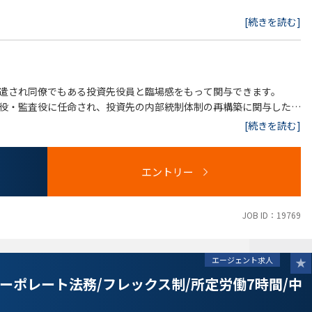
[続きを読む]
遣され同僚でもある投資先役員と臨場感をもって関与できます。
役・監査役に任命され、投資先の内部統制体制の再構築に関与したり
[続きを読む]
総合的・先進的・変化に富む業務であることに加え、
エントリー
度が前提となる大手企業の法務（より静的な業務）と異なり、
があり売却時に買手DDや上場審査に晒される状況下で、これに正面
が求められます。
JOB ID：19769
業務ですが、PEファンドの業務特性上、技術的規制は緩やかかつ金
エージェント求人
ーポレート法務/フレックス制/所定労働7時間/中
となく、真の規律を保つためのガバナンスマインドの社内醸成・維持