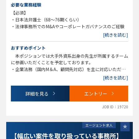
必要な業務経験
【必須】
・日本法弁護士（68～76期くらい）
・法律事務所でのM&Aやコーポレートガバナンスのご経験
[続きを読む]
おすすめポイント
本ポジションでは大手外資系出身の先生が所属するチーム
に参画いただくことを予定しております。
・企業法務（国内M＆A、顧問先対応）を主に対応いただき
ます。
[続きを読む]
・執務時間は比較的短めのため、ご家庭との時間も確保しな
がら就業が可能です。
詳細を見る
エントリー
・ご家庭の都合で中抜け・リモート対応が必要な方もご相談
ください。
JOB ID：19720
エージェント求人
【幅広い案件を取り扱っている事務所】