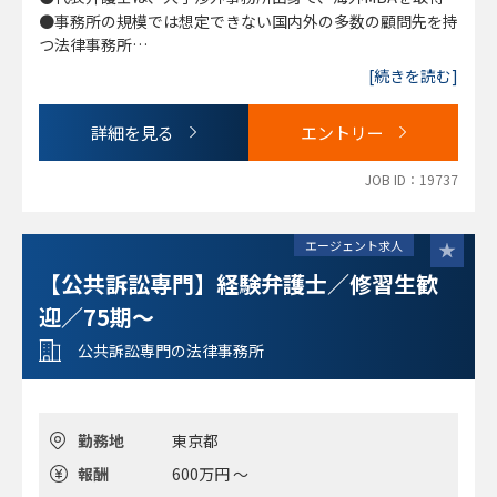
のある方
●事務所の規模では想定できない国内外の多数の顧問先を持
＊ご家族の関係等で時間に制約のある方（企業法務分野のス
つ法律事務所
キルと経験がある方）も歓迎、ご相談ください
●若手（企業法務分野に積極的に取組む意欲とマインドのあ
[続きを読む]
る方）～修習期相応の企業法務経験を有する中堅弁護士や即
③現在、事務所の弁護士構成上、75期・76期の方の採用優
戦力だが時間に制約のある方まで検討
先度はあまり高くないですが、
詳細を見る
エントリー
●ご家族の関係等で時間に制約のある方（企業法務分野のス
企業法務系の事務所での濃密なご経験をお持ちの方で高い意
キルと経験がある方）も歓迎、ご相談ください
欲・専門性、あるいは英語力など、即戦力としてご活躍いた
JOB ID：19737
だける強みをお持ちの方については、個別に検討させていた
だく場合がありますので、ご相談ください。
エージェント求人
＜歓迎＞
【公共訴訟専門】経験弁護士／修習生歓
●英語力
迎／75期～
＊英語が必要となる案件が多いですが、最初は英語を要しな
い業務を中心に関与していただくことも可能。
公共訴訟専門の法律事務所
●業務の性質上細かいことを正確に責任感を持って処理する
力をお持ちの方
●事務所の一員として、一緒に事務所を盛上げてくださる方
勤務地
東京都
報酬
600万円 ～