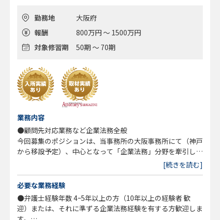
勤務地
大阪府
報酬
800万円 ～ 1500万円
対象修習期
50期 ～ 70期
業務内容
●顧問先対応業務など企業法務全般
今回募集のポジションは、当事務所の大阪事務所にて（神戸
から移設予定）、中心となって「企業法務」分野を牽引し、
顧問顧客へのリーガルサービス全般に対応していただく方を
[続きを読む]
募集します。
＜弊所全体の体制＞
必要な業務経験
●企業法務部 中小企業法務全般、契約書、労働問題、倒産
●弁護士経験年数 4ｰ5年以上の方（10年以上の経験者 歓
処理、外国人（技能実習・特定技能）
迎）または、それに準ずる企業法務経験を有する方歓迎しま
●離婚・相続部 離婚、不貞、相続、遺言、後見
す。