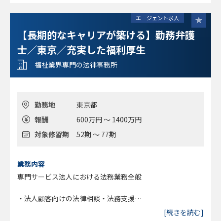
エージェント求人
【長期的なキャリアが築ける】勤務弁護
士／東京／充実した福利厚生
福祉業界専門の法律事務所
勤務地
東京都
報酬
600万円 ～ 1400万円
対象修習期
52期 ～ 77期
業務内容
専門サービス法人における法務業務全般
・法人顧客向けの法律相談・法務支援
・人事労務問題への対応（労務相談、規程整備、従業員トラ
[続きを読む]
ブル対応等）