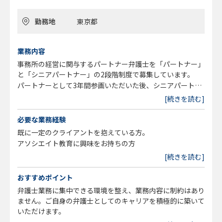
り業績好調。現在の顧問先企業は750社以上。
〇代表弁護士は、大手企業就業後に弁護士になられた経験が
勤務地
東京都
あり、ビジネス感覚を持ち、弁護士やスタッフの労働環境の
良さも真剣に考え、実行されています。
業務内容
事務所の経営に関与するパートナー弁護士を「パートナー」
と「シニアパートナー」の2段階制度で募集しています。
パートナーとして3年間参画いただいた後、シニアパートナ
ーに昇格していただくことを想定しています。（希望により
[続きを読む]
早期のシニアパートナー昇格も可能です）
必要な業務経験
既に一定のクライアントを抱えている方。
アソシエイト教育に興味をお持ちの方
[続きを読む]
おすすめポイント
弁護士業務に集中できる環境を整え、業務内容に制約はあり
ません。ご自身の弁護士としてのキャリアを積極的に築いて
いただけます。