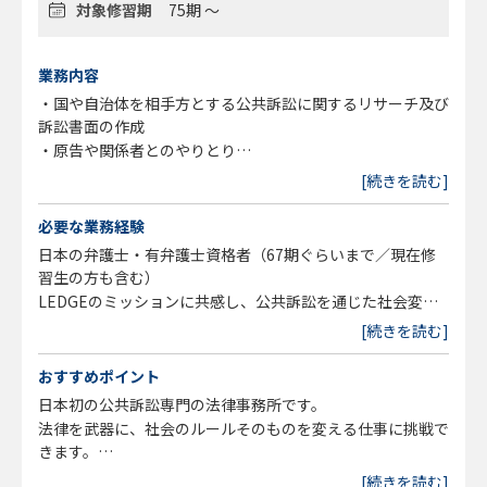
対象修習期
75期 ～
業務内容
・国や自治体を相手方とする公共訴訟に関するリサーチ及び
訴訟書面の作成
・原告や関係者とのやりとり
・弁護団のマネージメント
[続きを読む]
・期日報告会や記者会見の準備・運営
・市民団体などのコミュニティ作成
必要な業務経験
・メディア対応など
日本の弁護士・有弁護士資格者（67期ぐらいまで／現在修
習生の方も含む）
LEDGEのミッションに共感し、公共訴訟を通じた社会変革
【業務に関する変更の範囲】
に挑戦する想い
[続きを読む]
事業の状況の変化等により、事務所の指示する職務内容へ変
更することがあります
【歓迎スキル】
おすすめポイント
公共訴訟に関わった経験
日本初の公共訴訟専門の法律事務所です。
英語能力
法律を武器に、社会のルールそのものを変える仕事に挑戦で
きます。
憲法や人権、民主主義に関わる重要な訴訟に携わりながら、
[続きを読む]