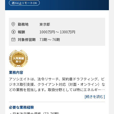
週3以上リモートOK
勤務地
東京都
報酬
1000万円 ～ 1300万円
対象修習期
73期 ～ 76期
業務内容
アソシエイトは、法令リサーチ、契約書ドラフティング、ビ
ジネス取引支援、クライアント対応（対面・オンライン）な
どの業務を担当します。取扱分野としては特にエネルギー、
テクノロジー、コーポレートなどの分野が多くなりますが、
[続きを読む]
それ以外の幅広い分野の国際案件に携わることが可能です。
必要な業務経験
・日本法弁護士資格（73-76期）