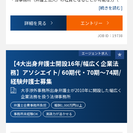
須）
[続きを読む]
詳細を見る
エントリー
JOB ID：19738
エージェント求人
【4大出身弁護士開設16年/幅広く企業法
務】アソシエイト/ 60期代・70期～74期/
経験弁護士募集
大手渉外事務所出身弁護士が2010年に開設した幅広く
企業法務を扱う法律事務所
弁護士会費事務所負担
報酬1,000万円以上
事務所未経験OK
英語力が活かせる