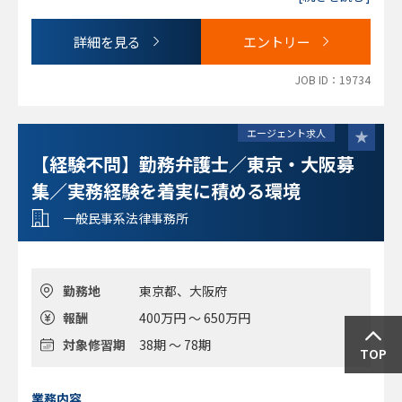
個別の事件解決にとどまらず、判例や制度の形成に関わるこ
とができる環境です。
詳細を見る
エントリー
JOB ID：19734
エージェント求人
【経験不問】勤務弁護士／東京・大阪募
集／実務経験を着実に積める環境
一般民事系法律事務所
勤務地
東京都、大阪府
報酬
400万円 ～ 650万円
対象修習期
38期 ～ 78期
TOP
業務内容