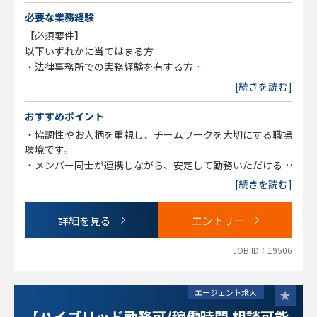
・行政機関対応および各種手続支援
必要な業務経験
・不祥事・危機管理案件への対応
【必須要件】
・契約書作成・レビュー、紛争対応
以下いずれかに当てはまる方
・債権回収およびトラブル解決支援
・法律事務所での実務経験を有する方
・カスタマーハラスメント案件への対応
・企業での法務実務経験を有する方
[続きを読む]
・一般民事案件に関する法律相談
・事業再生・清算案件のサポート
おすすめポイント
・協調性やお人柄を重視し、チームワークを大切にする職場
環境です。
・メンバー同士が連携しながら、安定して勤務いただける体
制を整えています。
[続きを読む]
・駅から徒歩圏内で、通勤しやすい立地です。
・早期離職が少なく、長期的にキャリアを築いていただける
詳細を見る
エントリー
環境です。
・法律事務所として充実した福利厚生を整備しています。
JOB ID：19506
エージェント求人
【ハイブリッド勤務可/稼働時間 相談可能