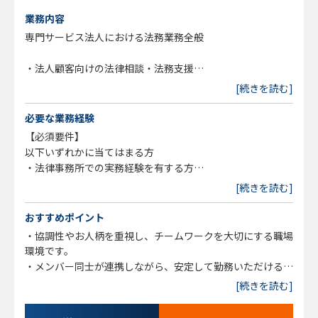
業務内容
専門サービス法人における法務業務全般
・法人顧客向けの法律相談・法務支援
・人事労務問題への対応（労務相談、規程整備、従業員トラ
[続きを読む]
ブル対応等）
・行政機関対応および各種手続支援
必要な業務経験
・不祥事・危機管理案件への対応
【必須要件】
・契約書作成・レビュー、紛争対応
以下いずれかに当てはまる方
・債権回収およびトラブル解決支援
・法律事務所での実務経験を有する方
・カスタマーハラスメント案件への対応
・企業での法務実務経験を有する方
[続きを読む]
・一般民事案件に関する法律相談
・事業再生・清算案件のサポート
おすすめポイント
・協調性やお人柄を重視し、チームワークを大切にする職場
環境です。
・メンバー同士が連携しながら、安定して勤務いただける体
制を整えています。
[続きを読む]
・駅から徒歩圏内で、通勤しやすい立地です。
・早期離職が少なく、長期的にキャリアを築いていただける