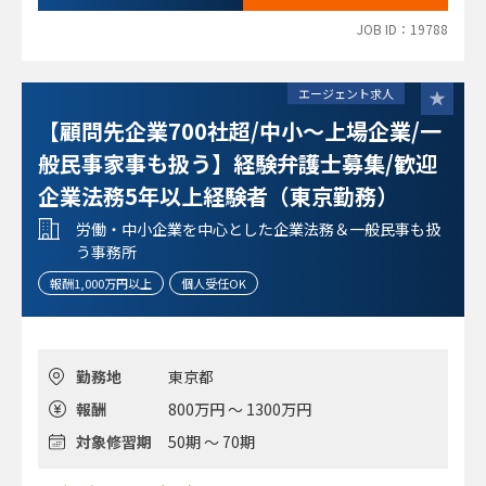
JOB ID：19788
エージェント求人
【顧問先企業700社超/中小～上場企業/一
般民事家事も扱う】経験弁護士募集/歓迎
企業法務5年以上経験者（東京勤務）
労働・中小企業を中心とした企業法務＆一般民事も扱
う事務所
報酬1,000万円以上
個人受任OK
勤務地
東京都
報酬
800万円 ～ 1300万円
対象修習期
50期 ～ 70期