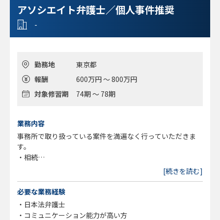
アソシエイト弁護士／個人事件推奨
-
勤務地
東京都
報酬
600万円 ～ 800万円
対象修習期
74期 ～ 78期
業務内容
事務所で取り扱っている案件を満遍なく行っていただきま
す。
・相続
・企業法務（契約書チェックや事業承継の相談等）
[続きを読む]
・会社の支配権争い
・不動産関連
必要な業務経験
・交通事故
・日本法弁護士
・離婚事件 など
・コミュニケーション能力が高い方