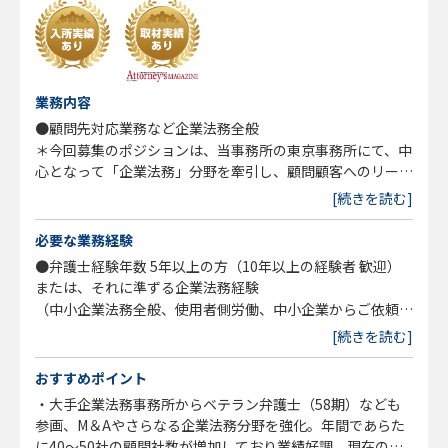
業務内容
●顧問先対応業務など企業法務全般
＊今回募集のポジションは、当事務所の東京事務所にて、中
心となって「企業法務」分野を牽引し、顧問顧客へのリーガ
ルサービス全般に対応していただく方を募集します。また、
[続きを読む]
経験の浅いメンバーの教育・指導も行って頂きたいと考えて
います。
必要な業務経験
●弁護士経験年数 5年以上の方（10年以上の経験者 歓迎）
または、それに準ずる企業法務経験
（中小企業法務全般、使用者側労働、中小企業からご依頼の
民事事件など経験が幅広にある方のフィット感が高いと考え
[続きを読む]
ています）
☆顧客の関係値をさらに高めたり、あらたな顧客開拓に積極
おすすめポイント
的に取り組むマインドと行動力をお持ちの方
・大手企業法務事務所からベテラン弁護士（58期）なども
参画、M＆Aやさらなる企業法務分野を強化。年間であらた
に40～50社の顧問社数が増加しており業績好調。現在の顧