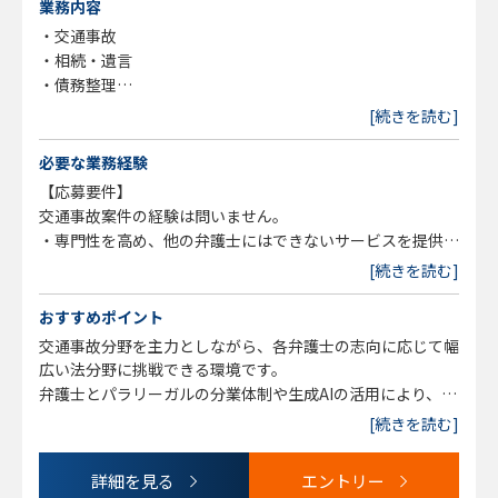
業務内容
・交通事故
・相続・遺言
・債務整理
・不動産トラブル
[続きを読む]
・労働災害
・債権回収
必要な業務経験
・顧問先対応
【応募要件】
・労務問題
交通事故案件の経験は問いません。
・企業の事業再生・倒産案件
・専門性を高め、他の弁護士にはできないサービスを提供し
・インターネット上の権利侵害対応
たい方
[続きを読む]
・顧問先を獲得し、中小企業法務を幅広く扱いたい方
おすすめポイント
交通事故分野を主力としながら、各弁護士の志向に応じて幅
広い法分野に挑戦できる環境です。
弁護士とパラリーガルの分業体制や生成AIの活用により、コ
ア業務に集中しながら効率的に成長することができます。
[続きを読む]
詳細を見る
エントリー