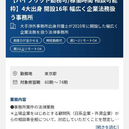
枠】4大出身 開設16年 幅広く企業法務扱
う事務所
大手渉外事務所出身弁護士が2010年に開設した幅広く
企業法務を扱う法律事務所
英語力が活かせる
時短勤務可
週1～2リモートOK
週3以上リモートOK
勤務地
東京都
対象修習期
60期 ～ 74期
業務内容
●事務所案件の法律業務
＊上場企業をはじめとする顧問先（日系企業・外資企業）か
らの相談事全般について、対応していただくことを想定して
います。
[続きを読む]