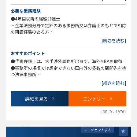
＊増員募集
必要な業務経験
●4年目以降の経験弁護士
＊企業法務分野で定評のある事務所又は弁護士のもとで相応
の研鑽経験のある方
＊家族の関係等で時間制約のある方（企業法務分野のスキル
[続きを読む]
と経験がある方）、ご相談ください
→ 企業法務分野における十分なスキル・経験をお持ちの方
おすすめポイント
であれば、勤務条件についても柔軟に検討したいと考えてお
●代表弁護士は、大手渉外事務所出身で、海外MBAを取得
ります。
●事務所の規模では想定できない国内外の多数の顧問先を持
フルリモート勤務や完全フレックスタイム制での勤務は難し
つ法律事務所
いものの、ご家庭の事情等による一定の時間的制約について
●若手（企業法務分野に積極的に取組む意欲とマインドのあ
[続きを読む]
は、面談時にご相談のうえ、可能な限りご希望を尊重できれ
る方）～修習期相応の企業法務経験を有する中堅弁護士や即
ばと存じます。
戦力だが時間に制約のある方まで検討
詳細を見る
エントリー
●ご家族の関係等で時間に制約のある方（企業法務分野のス
＜歓迎＞
キルと経験がある方）も歓迎、ご相談ください
●英語力
JOB ID：19761
＊英語が必要となる案件が多いですが、最初は英語を要しな
い業務を中心に関与していただくことも可能。
エージェント求人