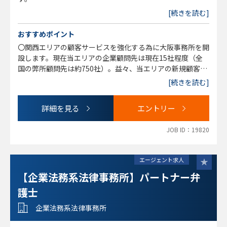
●事故・傷害部 交通事故、その他事故、労災、医療過誤、
→中小企業法務全般、使用者側労働、中小企業からご依頼の
[続きを読む]
後遺障害
民事事件など経験が幅広にある方のフィット感が高いと考え
ていますが、民事家事事件中心で今後企業法務経験を積極的
おすすめポイント
に積んでいきたい方も歓迎です。
〇関西エリアの顧客サービスを強化する為に大阪事務所を開
●自分自身で考えて、結論を導き出す方
設します。現在当エリアの企業顧問先は現在15社程度（全
弊所は、クライアント満足を第一に考えています。質の高い
国の弊所顧問先は約750社）。益々、当エリアの新規顧客に
サービスの提供を目指し、目の前にある問題に対して逃げる
も対応していく予定です。
[続きを読む]
ことなく、自分自身で考えて、自分の力で結論を導き出す、
〇新規開拓や顧客のマーケティングは、事務所としてこれま
そんな強い意志を持った方を求めています。
でも様々なエリアで行ってきたので、新規顧客開拓に不安の
●積極的に事件に向かっていく方
詳細を見る
エントリー
ある方もチャレンジください。まずは全社的なマーケティン
弊所は、事件に向き合う姿勢を大事にします。積極的に事件
グで、実際の顧客面談となった場合に、ご対応いただく流れ
に向かっていく方は、仕事を通して自らも成長できる方だと
JOB ID：19820
を想定しています。
考えています。自らの成長のために意欲的に業務に取り組め
〇これまでのご経験が、民事事件中心の方でも問題ありませ
る方、そんな方を求めています。
ん。今後、企業法務に積極な方を希望
エージェント求人
など
〇大阪事務所は、梅田駅周辺で開設予定。
【企業法務系法律事務所】パートナー弁
〇これまでのご経験を踏まえ、企業法務経験豊富な方であれ
ば、～1500万円オファーなど柔軟に対応予定です。
護士
〇大手企業法務事務所からベテラン弁護士（58期）なども
企業法務系法律事務所
参画、M＆Aやさらなる労働分野を中心とした企業法務分野
を強化。年間であらたに40～50社の顧問社数が増加してお