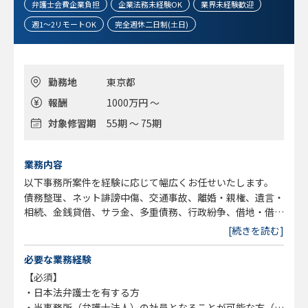
弁護士会費企業負担
企業法務未経験OK
業界未経験歓迎
週1～2リモートOK
完全週休二日制(土日)
勤務地
東京都
報酬
1000万円 ～
対象修習期
55期 ～ 75期
業務内容
以下事務所案件を経験に応じて幅広くお任せいたします。
債務整理、ネット誹謗中傷、交通事故、離婚・親権、遺言・
相続、金銭貸借、サラ金、多重債務、行政紛争、借地・借
家、労働問題、一般刑事、少年事件、犯罪被害者の支援、環
[続きを読む]
境問題
必要な業務経験
【業務に関する変更の範囲】
【必須】
事業や所属部門の状況の変化等により、会社の指示する職務
・日本法弁護士を有する方
内容へ変更することがあります
・当事務所（弁護士法人）の社員となることが可能な方（必