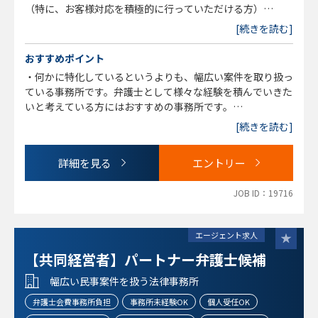
（特に、お客様対応を積極的に行っていただける方）
・能動的に案件を進めていける方
[続きを読む]
おすすめポイント
・何かに特化しているというよりも、幅広い案件を取り扱っ
ている事務所です。弁護士として様々な経験を積んでいきた
いと考えている方にはおすすめの事務所です。
・平日は19時～20時くらいには業務を終了し、個人事件を
[続きを読む]
ある程度自由にできる環境が整っております。個人事件につ
いては弁護士としてのスキルを高めていく上で、事務所で推
詳細を見る
エントリー
奨しております。
JOB ID：19716
エージェント求人
【共同経営者】パートナー弁護士候補
幅広い民事案件を扱う法律事務所
弁護士会費事務所負担
事務所未経験OK
個人受任OK