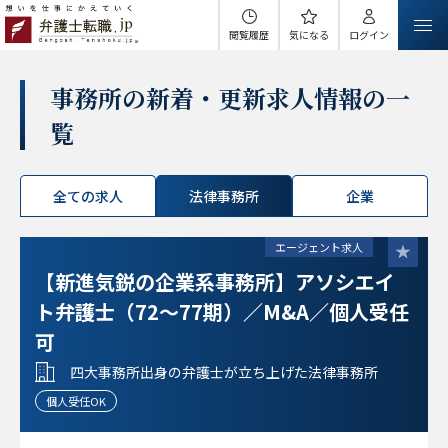
閲覧履歴
気になる
ログイン
事務所の新着・更新求人情報の一
覧
全ての求人
法律事務所
企業
エージェント求人
【新進気鋭の企業系事務所】アソシエイ
ト弁護士（72～77期）／M&A／個人受任
可
四大事務所出身の弁護士が立ち上げた法律事務所
個人受任OK