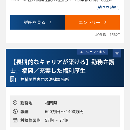
問先企業は750社以上。
[続きを読む]
・在籍３年経過後は、弁護士が希望する勤務地に支店を出
し、パートナーとしてマネジメントをお任せする制度もあ
詳細を見る
エントリー
り。
・海外留学など、自ら目標とする弁護士に近づくための支援
JOB ID：15827
体制もあり。
エージェント求人
【長期的なキャリアが築ける】勤務弁護
士／福岡／充実した福利厚生
福祉業界専門の法律事務所
勤務地
福岡県
報酬
600万円 ～ 1400万円
対象修習期
52期 ～ 77期