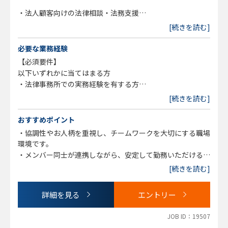
・法人顧客向けの法律相談・法務支援
・人事労務問題への対応（労務相談、規程整備、従業員トラ
[続きを読む]
ブル対応等）
・行政機関対応および各種手続支援
必要な業務経験
・不祥事・危機管理案件への対応
【必須要件】
・契約書作成・レビュー、紛争対応
以下いずれかに当てはまる方
・債権回収およびトラブル解決支援
・法律事務所での実務経験を有する方
・カスタマーハラスメント案件への対応
・企業での法務実務経験を有する方
[続きを読む]
・一般民事案件に関する法律相談
・事業再生・清算案件のサポート
おすすめポイント
・協調性やお人柄を重視し、チームワークを大切にする職場
環境です。
・メンバー同士が連携しながら、安定して勤務いただける体
制を整えています。
[続きを読む]
・駅から徒歩圏内で、通勤しやすい立地です。
・早期離職が少なく、長期的にキャリアを築いていただける
詳細を見る
エントリー
環境です。
・法律事務所として充実した福利厚生を整備しています。
JOB ID：19507