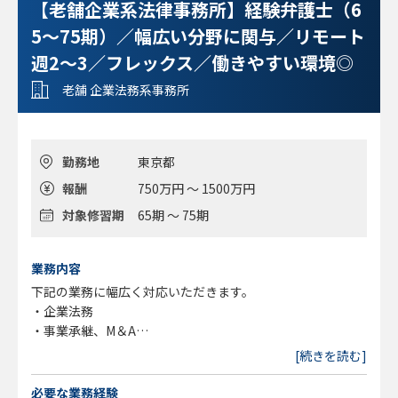
【老舗企業系法律事務所】経験弁護士（6
5～75期）／幅広い分野に関与／リモート
週2～3／フレックス／働きやすい環境◎
老舗 企業法務系事務所
勤務地
東京都
報酬
750万円 ～ 1500万円
対象修習期
65期 ～ 75期
業務内容
下記の業務に幅広く対応いただきます。
・企業法務
・事業承継、M＆A
・医療機関法務
[続きを読む]
・不動産法務
・知的財産権
必要な業務経験