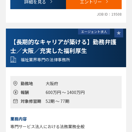
詳細を見る
エントリー
環境です。
・法律事務所として充実した福利厚生を整備しています。
JOB ID：19508
エージェント求人
【長期的なキャリアが築ける】勤務弁護
士／大阪／充実した福利厚生
福祉業界専門の法律事務所
勤務地
大阪府
報酬
600万円 ～ 1400万円
対象修習期
52期 ～ 77期
業務内容
専門サービス法人における法務業務全般