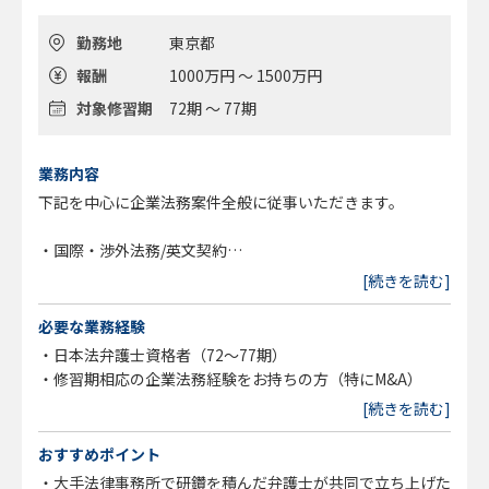
勤務地
東京都
報酬
1000万円 ～ 1500万円
対象修習期
72期 ～ 77期
業務内容
下記を中心に企業法務案件全般に従事いただきます。
・国際・渉外法務/英文契約
・M&A/事業承継
[続きを読む]
・東南アジア進出支援
・IPO・ベンチャー支援
必要な業務経験
・知的財産・ブランド戦略
・日本法弁護士資格者（72～77期）
・企業間紛争/訴訟/経営支配権争い
・修習期相応の企業法務経験をお持ちの方（特にM&A）
・ファイナンス
[続きを読む]
・金融・決済法務
・芸能/広告代理店/ＳＮＳトラブル
おすすめポイント
・美容・エステ企業法務
・大手法律事務所で研鑽を積んだ弁護士が共同で立ち上げた