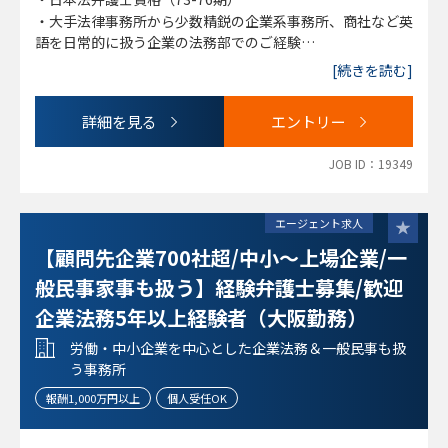
・大手法律事務所から少数精鋭の企業系事務所、商社など英
語を日常的に扱う企業の法務部でのご経験
・ビジネスレベルの英語力
[続きを読む]
詳細を見る
エントリー
JOB ID：19349
エージェント求人
【顧問先企業700社超/中小～上場企業/一
般民事家事も扱う】経験弁護士募集/歓迎
企業法務5年以上経験者（大阪勤務）
労働・中小企業を中心とした企業法務＆一般民事も扱
う事務所
報酬1,000万円以上
個人受任OK