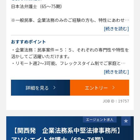
・宿泊関係者
日本法弁護士（65～75期）
・フランチャイズ
・顧問契約
※一般民事、企業法務のみのご経験の方も、特性にあわせて
・相続、遺言、財産管理
ご活躍いただけます。
[続きを読む]
・離婚、親権
※また、社会人経験が数年おありで弁護士になられたような
・刑事事件
方も歓迎です。
おすすめポイント
・交通事故
・企業法務：民事案件＝５：５、それぞれの専門性や特性を
・ホームロイヤー
活かしてご活躍いただけます。
・リモート週2～3可能、フレックスタイム制でご家庭との
【業務に関する変更の範囲】
両立や、WLBも取れる環境です。
[続きを読む]
事業や所属部門の状況の変化等により、会社の指示する職務
・代表弁護士をはじめ、所属弁護士や事務局の皆様、非常に
内容へ変更することがあります
お人柄がよく、所内は穏やかであたたかい雰囲気です。
詳細を見る
エントリー
・AI、リーガルテックツールも積極的に導入しており、無駄
を削減し、専門性とスキルを磨ける環境です。
JOB ID：19757
エージェント求人
【関西発 企業法務系中堅法律事務所】
アソシエイト弁護士（68～76期）