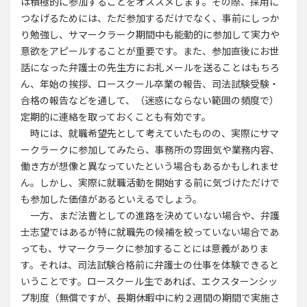
は積極的に参加することをオススメします。その際、採用に
つなげるためには、ただ参加するだけでなく、事前にしっか
り勉強し、サマークラーク期間中も能動的に参加して実力や
意欲をアピールすることが重要です。また、参加直後にお世
話になった弁護士の先生方にお礼メールを送ることはもちろ
ん、年始の挨拶、ロースクール卒業の報告、司法試験受験・
合格の報告などを通して、（迷惑にならない範囲の頻度で）
定期的に連絡を取っておくことも有効です。
時には、就職希望先として考えていたものの、実際にサマ
ークラークに参加してみたら、事務所の雰囲気や業務内容、
働き方が想像と異なっていたという場合もあるかもしれませ
ん。しかし、実際に就職活動を開始する前に気づけただけで
も参加した価値があるといえるでしょう。
一方、まだ法曹としての進路を決めていない場合や、弁護
士志望ではあるが特に就職先の候補を絞っていない場合であ
っても、サマークラークに参加することには意義がありま
す。それは、司法試験合格前に弁護士の仕事を体験できると
いうことです。ロースクール生であれば、エクスターンシッ
プ制度（無償ですが、長期休暇中に約２週間の期間で実施さ