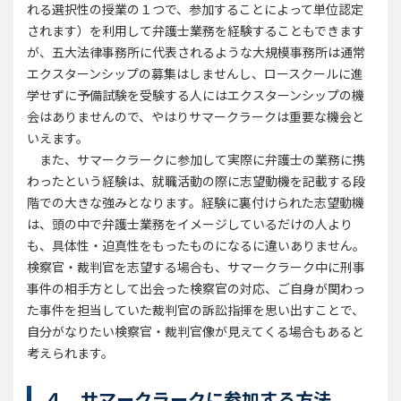
れる選択性の授業の１つで、参加することによって単位認定
されます）を利用して弁護士業務を経験することもできます
が、五大法律事務所に代表されるような大規模事務所は通常
エクスターンシップの募集はしませんし、ロースクールに進
学せずに予備試験を受験する人にはエクスターンシップの機
会はありませんので、やはりサマークラークは重要な機会と
いえます。
また、サマークラークに参加して実際に弁護士の業務に携
わったという経験は、就職活動の際に志望動機を記載する段
階での大きな強みとなります。経験に裏付けられた志望動機
は、頭の中で弁護士業務をイメージしているだけの人より
も、具体性・迫真性をもったものになるに違いありません。
検察官・裁判官を志望する場合も、サマークラーク中に刑事
事件の相手方として出会った検察官の対応、ご自身が関わっ
た事件を担当していた裁判官の訴訟指揮を思い出すことで、
自分がなりたい検察官・裁判官像が見えてくる場合もあると
考えられます。
４ サマークラークに参加する方法