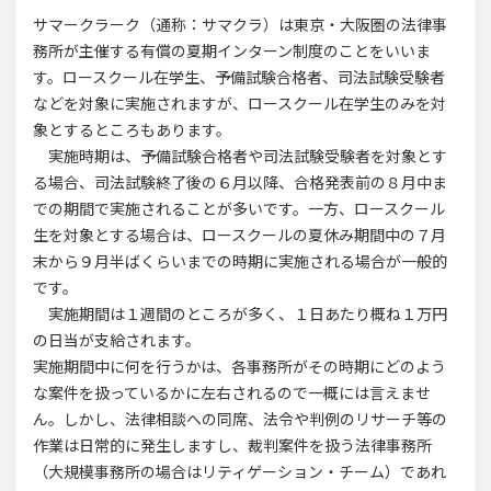
サマークラーク（通称：サマクラ）は東京・大阪圏の法律事
務所が主催する有償の夏期インターン制度のことをいいま
す。ロースクール在学生、予備試験合格者、司法試験受験者
などを対象に実施されますが、ロースクール在学生のみを対
象とするところもあります。
実施時期は、予備試験合格者や司法試験受験者を対象とす
る場合、司法試験終了後の６月以降、合格発表前の８月中ま
での期間で実施されることが多いです。一方、ロースクール
生を対象とする場合は、ロースクールの夏休み期間中の７月
末から９月半ばくらいまでの時期に実施される場合が一般的
です。
実施期間は１週間のところが多く、１日あたり概ね１万円
の日当が支給されます。
実施期間中に何を行うかは、各事務所がその時期にどのよう
な案件を扱っているかに左右されるので一概には言えませ
ん。しかし、法律相談への同席、法令や判例のリサーチ等の
作業は日常的に発生しますし、裁判案件を扱う法律事務所
（大規模事務所の場合はリティゲーション・チーム）であれ