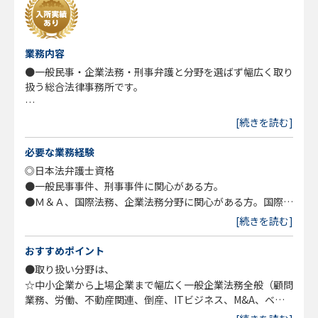
業務内容
●一般民事・企業法務・刑事弁護と分野を選ばず幅広く取り
扱う総合法律事務所です。
◎従来型の法律事務所運営に疑問を感じ、新しいスタイルの
[続きを読む]
事務所で心機一転したい弁護士
◎高い専門性（例えばM&A、国際法務等）を有しながら
必要な業務経験
も、弁護士大増員時代での顧客開拓に不安をかかえる弁護士
◎日本法弁護士資格
◎大手の法律事務所に所属するも、パートナーへの道に自分
●一般民事事件、刑事事件に関心がある方。
の将来像を描けないでいる弁護士
●Ｍ＆Ａ、国際法務、企業法務分野に関心がある方。国際契
など、現状のご自身の境遇を打開しようとしている経験弁護
約作成業務の経験のある方歓迎。
[続きを読む]
士の方は、ぜひ、ご検討ください。
●弁護士業がサービス業であることに理解があり、顧客に対
して親切かつ丁寧に対応できる方。
おすすめポイント
※専門分野のチームリーダーを務めることができるレベルの
●自身の専門分野を積極的に開拓していこうとする意欲のあ
●取り扱い分野は、
高い専門性を持った方や、
る方。
☆中小企業から上場企業まで幅広く一般企業法務全般（顧問
裁判官、検察官出身の方を歓迎します。
●固定観念にとらわれず、柔軟な思考ができる方、協調性の
業務、労働、不動産関連、倒産、ITビジネス、M&A、ベン
※これまで、顧客層の多い個人・中小企業からの依頼を中心
ある方。
チャー支援、IPO支援、海外進出支援・国際取引、紛争対
に対応してきましたが、