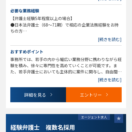
す。そのため個々人で異なります。
必要な業務経験
【弁護士経験5年程度以上の場合】
●日本法弁護士（68～71期）で相応の企業法務経験をお持
ちの方
●大手事務所や企業法務中心に扱う法律事務所に在籍で、企
[続きを読む]
業法務や事業再生分野の経験がある方歓迎
●検事や裁判官、社会人経験をお持ちの方も歓迎
おすすめポイント
（67期以前の方でも上記ご経験が豊富であれば相談可）
事務所では、若手の内から幅広い業務分野に携わりながら経
験を積み、徐々に専門性を高めていくことが可能です。ま
【弁護士経験2～5年程度の場合】
た、若手弁護士においても主体的に案件に関与し、自由闊達
●日本法弁護士（72～75期）
な意見交換が行われることを求めており、それが可能な風通
[続きを読む]
●インハウス経験者も歓迎
しの良さがあります。弁護士として、様々な案件に積極的に
●企業法務経験がなく、これから経験を積みたい方も応募可
関与し、依頼者の問題解決の力になりたいと考えていただけ
詳細を見る
エントリー
能です
る方にお勧めです。
※76期の方でも事情によってはご検討可能ですので、ご希
望の方は一度AGまでご連絡ください。
エージェント求人
経験弁護士 複数名採用