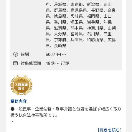
府、茨城県、東京都、新潟県、岡山
県、群馬県、鹿児島県、長野県、奈良
県、徳島県、宮城県、福岡県、山口
県、香川県、埼玉県、岩手県、沖縄
県、滋賀県、熊本県、神奈川県、山梨
県、大分県、宮崎県、石川県、三重
県、京都府、兵庫県、和歌山県、広島
県、長崎県
報酬
600万円 ～
対象修習期
48期 ～ 77期
業務内容
●一般民事・企業法務・刑事弁護と分野を選ばず幅広く取り
扱う総合法律事務所です。
◎従来型の法律事務所運営に疑問を感じ、新しいスタイルの
[続きを読む]