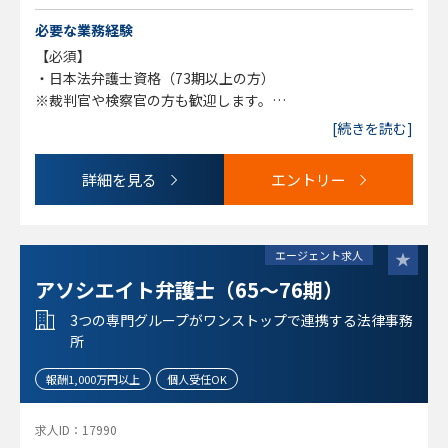
離婚、自己破産、債務整理、相続、交通事故、刑事事件
必要な業務経験
【必須】
・日本法弁護士資格（73期以上の方）
※裁判官や検察官の方も歓迎します。
[続きを読む]
【求められる人物像】
・同じ価値観や理念をもって一緒に事務所の運営に関わって
詳細を見る
エントリー
いただける方
・今後一緒に事務所を盛り上げていくことに興味がある方
エージェント求人
アソシエイト弁護士（65～76期）
3つの専門グループがワンストップで連携する法律事務
所
報酬1,000万円以上
個人受任OK
求人ID：17990