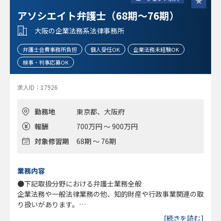
アソシエイト弁護士（68期～76期）
大阪の企業法務系法律事務所
弁護士会費事務所負担
個人受任OK
企業法務未経験OK
検事・判事応募OK
求人ID：17926
勤務地
東京都、大阪府
報酬
700万円 ～ 900万円
対象修習期
68期 ～ 76期
業務内容
●下記取扱分野における弁護士業務全般
企業法務や一般法律業務の他、知的財産や行政事業関連の取
り扱いがあります。
※業務の割り振りは、ご本人の希望も尊重しながら行いま
[続きを読む]