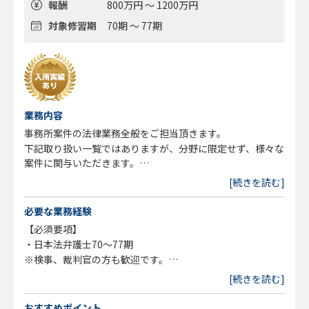
報酬
800万円 ～ 1200万円
対象修習期
70期 ～ 77期
業務内容
事務所案件の法律業務全般をご担当頂きます。
下記取り扱い一覧ではありますが、分野に限定せず、様々な
案件に関与いただきます。
[続きを読む]
・法人案件
コーポレート/M&A・事業承継/コンプライアンス/国際取引/
必要な業務経験
人事・労務/事業再生・倒産/知的財産/IT・情報管理/金融法
【必須要項】
務・ファイナンス/証券・保険/不動産/債権管理・回収/競争
・日本法弁護士70～77期
法・独占禁止法/税務/行政法務/企業刑事事件
※検事、裁判官の方も歓迎です。
[続きを読む]
・個人案件
【歓迎要項】
遺言・相続/高齢者支援（後見・財産管理）/離婚/任意整
・企業法務系法律事務所での実務経験
おすすめポイント