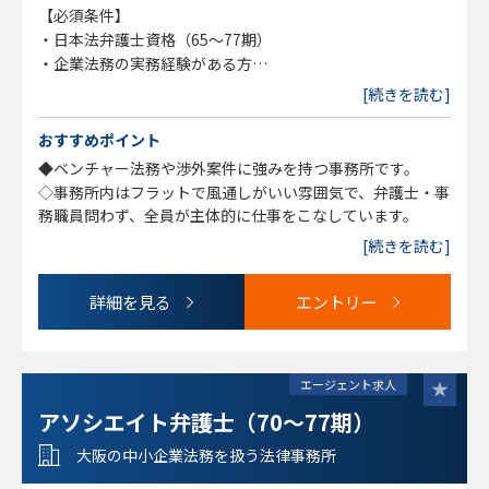
【必須条件】
・日本法弁護士資格（65～77期）
・企業法務の実務経験がある方
※インハウスのみの経験の方は対象外です。
[続きを読む]
【歓迎要項】
おすすめポイント
・英語・中国語の読み書き
◆ベンチャー法務や渉外案件に強みを持つ事務所です。
◇事務所内はフラットで風通しがいい雰囲気で、弁護士・事
【求める人物像】
務職員問わず、全員が主体的に仕事をこなしています。
・自発性、自主性をもって業務にあたれる方
[続きを読む]
・協調性を持ち、柔軟な対応ができる方
・ITツールを使うことに抵抗がない方
詳細を見る
エントリー
エージェント求人
アソシエイト弁護士（70～77期）
大阪の中小企業法務を扱う法律事務所