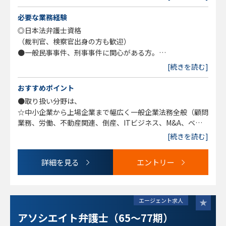
事務所で心機一転したい弁護士
◎高い専門性（例えばM&A、国際法務等）を有しながら
必要な業務経験
も、弁護士大増員時代での顧客開拓に不安をかかえる弁護士
◎日本法弁護士資格
など、現状のご自身の境遇を打開しようとしている経験弁護
（裁判官、検察官出身の方も歓迎）
士の方は、ぜひ、ご検討ください。
●一般民事事件、刑事事件に関心がある方。
●Ｍ＆Ａ、国際法務、企業法務分野に関心がある方。国際契
[続きを読む]
※専門分野のチームリーダーを務めることができるレベルの
約作成業務の経験のある方歓迎。
高い専門性を持った方や、
●弁護士業がサービス業であることに理解があり、顧客に対
おすすめポイント
裁判官、検察官出身の方を歓迎します。
して親切かつ丁寧に対応できる方。
●取り扱い分野は、
※これまで、顧客層の多い個人・中小企業からの依頼を中心
●自身の専門分野を積極的に開拓していこうとする意欲のあ
☆中小企業から上場企業まで幅広く一般企業法務全般（顧問
に対応してきましたが、
る方。
業務、労働、不動産関連、倒産、ITビジネス、M&A、ベン
組織として大きな成長を遂げた結果、上場企業をはじめとす
●固定観念にとらわれず、柔軟な思考ができる方、協調性の
チャー支援、IPO支援、海外進出支援・国際取引、紛争対
る大企業の依頼が大幅に増加しています。
[続きを読む]
ある方。
応、知財、訴訟など）
（東京オフィス、全国各オフィス等によって顧客層、扱い分
☆一般民事家事全般および刑事事件 交通事故、離婚・男女
野の傾向は異なります）
※随時全国各オフィスで経験弁護士の採用および検討を行っ
詳細を見る
エントリー
問題、債務整理、遺言・相続、労働、消費者被害、B型肝炎
ております。
訴訟、外国人ビザ申請など
◎個人受任：可（但し、売上の20％を経費負担金として事
※現時点では当事務所のオフィスが無い地域で勤務を希望す
■中途入所者の高い定着率：
務所に納入）
る場合や、現在募集している当事務所のオフィスでの勤務だ
当社ご推薦紹介にてここ5年で40期代の弁護士から50期、60
エージェント求人
と通勤が困難な場合は、ご希望の地域に新規オフィス開設を
期代、最近では70期代の弁護士が合計10数名入所。前職は
検討することも可能です。当事務所のオフィスが無い地域も
アソシエイト弁護士（65～77期）
事務所の弁護士は勿論の事、検事出身、インハウスと多彩。
含めて、ご相談ください。。