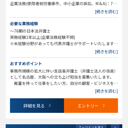
企業法務(使用者側労働事件、中小企業の訴訟、M＆A)：7割
民事事件(離婚、相続)：3割
[続きを読む]
・事務所運営
必要な業務経験
事務所スタッフのマネジメント
～76期の日本法弁護士
実務経験1年以上(企業法務経験不問)
※未経験分野があっても代表弁護士がサポートいたします。
[続きを読む]
【求める人物像】
事務所の発展に関して意欲的な方
おすすめポイント
手を動かすのが得意な方
事務所規模の拡大に伴い支店長弁護士（弁護士法人の役員）
依頼人の立場に立ち傾聴が出来る方
として名古屋、大阪への立ち上げ担当を募集いたします。
裁量を持って仕事をしたい方、自分の顧客・ビジネスを作
りたい方、事務所経営をしたい方、独立意欲の方、稼ぎたい
[続きを読む]
方におすすめです。
・代表弁護士にサポートを受けながら執務を行うことが出来
詳細を見る
エントリー
ます。
エージェント求人