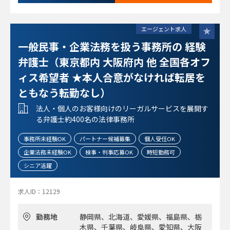
れる先生はほぼおらず、リモートワークなども柔軟に取り入
れています。
エージェント求人
一般民事・企業法務を扱う事務所の 経験
弁護士（東京都内 大阪府内 他 全国各オフ
ィス希望者 ★本人合意がなければ転居を
ともなう転勤なし）
法人・個人のお客様向けのリーガルサービスを展開す
る弁護士約400名の法律事務所
事務所未経験OK
パートナー候補募集
個人受任OK
企業法務未経験OK
検事・判事応募OK
時短勤務可
シニア活躍
求人ID：12129
勤務地
静岡県、北海道、愛媛県、福島県、栃
木県、千葉県、岐阜県、愛知県、大阪