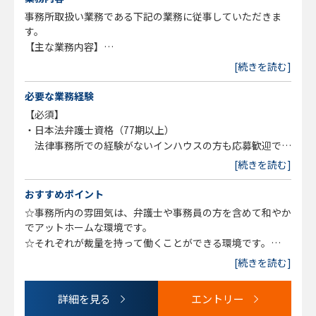
■就業環境：自由度が高い、風通しが良い
事務所取扱い業務である下記の業務に従事していただきま
す。
【主な業務内容】
・離婚
[続きを読む]
・遺言相続
・労働問題
必要な業務経験
・顧問契約
【必須】
・債務整理
・日本法弁護士資格（77期以上）
・不動産等
法律事務所での経験がないインハウスの方も応募歓迎で
※事件については、経験が浅い方については、先輩弁護士と
す。
[続きを読む]
共同で受任し、事件処理を指導していきますが、お一人で遂
行できる方には、お任せいたします。
おすすめポイント
☆事務所内の雰囲気は、弁護士や事務員の方を含めて和やか
でアットホームな環境です。
☆それぞれが裁量を持って働くことができる環境です。
☆ご家庭の事情により時短勤務を希望される方もご相談可能
[続きを読む]
です。
詳細を見る
エントリー