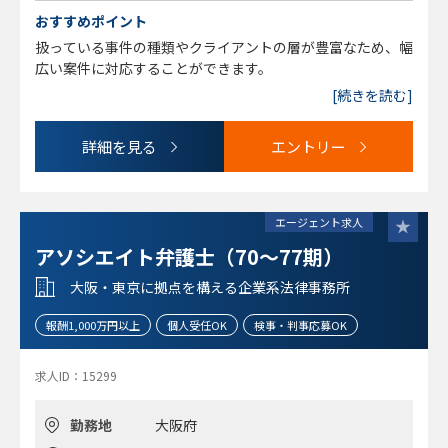
・熱意をもって依頼者のために尽力できる方
おすすめポイント
・ゆくゆくパートナーとして事務所経営にかかわっていきた
扱っている事件の種類やクライアントの層が豊富なため、幅
い方
広い案件に対応することができます。
[続きを読む]
詳細を見る
エントリー
エージェント求人
アソシエイト弁護士（70～77期）
大阪・東京に拠点を構える企業系法律事務所
報酬1,000万円以上
個人受任OK
検事・判事応募OK
求人ID：15299
勤務地
大阪府