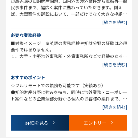
◎最先端の知的財産問題、国内外の渉外案件から離婚等一般
民事事件まで、幅広く案件に携わっていただきます。例え
ば、大型案件の訴訟において、一部だけでなく大きな枠組み
についての検討にも関わることができ、事案全体を見ること
[続きを読む]
ができます。英語が得意な方は、外国訴訟や英文契約書、海
外雑誌の論稿執筆など、英語を使用する業務に相当な頻度で
必要な業務経験
関わることができる環境にあります。
■対象イメージ ※英語の実務経験や知財分野の経験は必須
※将来、当事務所のパートナー（共同経営者）になって頂く
要件ではありません。
ことを視野に入れ、採用いたします。
１、大手・中堅渉外事務所・外資事務所などで経験のある方
（若手は、司法試験順位や学歴など総合的に検討）
[続きを読む]
☆★フルリモートでの執務も可能ですので（実績あり）、ご
２、裁判官から弁護士への転向をお考えの方（司法試験順位
相談ください。
や学歴など総合的に検討）
おすすめポイント
３、弁護士で、理系出身の方 技術分野としては、薬・化
☆フルリモートでの執務も可能です（実績あり）
学・生物が最も望ましいが、電気・機械も検討可能。
●知的財産分野に強みを持ち、同時に渉外業務・コーポレー
年次としては、１年目～３年目が望ましいが、より年次が高
ト案件などの企業法務分野から個人のお客様の案件まで、幅
い方でも経験等によって相談。
広い案件を多数扱う事務所です。知財分野の経験がない方
[続きを読む]
４、若手の場合、インハンスのみ経験でも検討（当事務所へ
（今後積極的に取り組みたい方）も検討可能。
の志望度と試験順位・学歴などを総合的に検討）
●裁判官を辞めて弁護士転向の方、検討可能です。
５、弁護士１～2年目くらい、年齢20代半ば～後半（司法試
詳細を見る
エントリー
●将来 当事務所のパートナー（共同経営者）になって頂く
験1回目合格＆司法試験成績500番以内、東大・京大・慶
ことを視野に入れ採用いたします。
応・一橋卒業など）で、当事務所に興味をお持ちの方