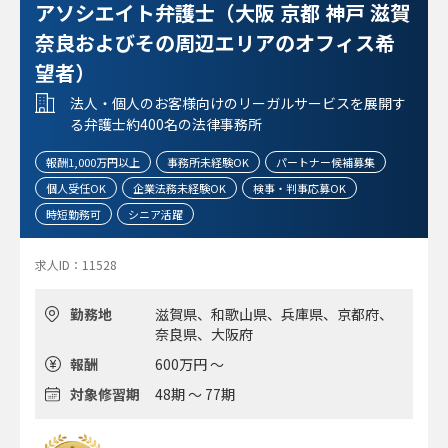
アソシエイト弁護士（大阪 京都 神戸 滋賀
奈良およびその周辺エリアのオフィス希
望者）
法人・個人のお客様向けのリーガルサービスを展開す
る弁護士約400名の法律事務所
報酬1,000万円以上
事務所未経験OK
パートナー候補募集
個人受任OK
企業法務未経験OK
検事・判事応募OK
時短勤務可
シニア活躍
求人ID：11528
勤務地
滋賀県、和歌山県、兵庫県、京都府、
奈良県、大阪府
報酬
600万円 ～
対象修習期
48期 ～ 77期