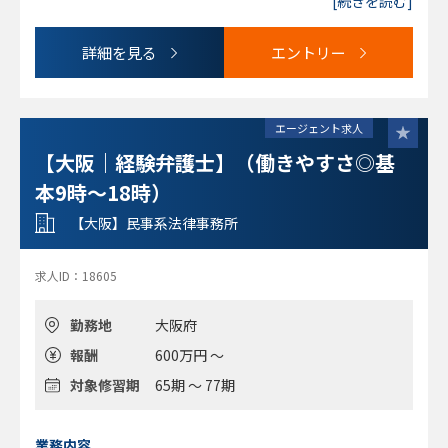
[続きを読む]
応、知財、訴訟など）
組織として大きな成長を遂げた結果、上場企業をはじめとす
※随時全国各オフィスで経験弁護士の採用および検討を行っ
☆一般民事家事全般および刑事事件 交通事故、離婚・男女
る大企業の依頼が大幅に増加しています。
ております（相談可能）。
詳細を見る
エントリー
問題、債務整理、遺言・相続、労働、消費者被害、B型肝炎
（東京オフィス、全国各オフィス等によって顧客層、扱い分
訴訟、外国人ビザ申請など
野の傾向は異なります）
■中途入所者の高い定着率：
◎大阪オフィス 京都オフィス 神戸オフィスなど
当社ご推薦紹介にてここ5年で40期代の弁護士から50期、60
◎個人受任：20％を経費負担金として納入。国選事件は納
エージェント求人
期代、最近では70期代の弁護士が合計10数名入所。前職は
付不要
【大阪｜経験弁護士】（働きやすさ◎基
事務所の弁護士は勿論の事、検事出身、インハウスと多彩。
定着率も高い。
本9時～18時）
■入所後 数年経過の弁護士からのコメント
【大阪】民事系法律事務所
＊【民事家事～企業法務】一般民事事件を幅広く担当＋企業
法務（顧問企業）の割り当てもあり、契約書作成・レビュ
ー、労働、訴訟、諸々相談も担当し経験を積める
求人ID：18605
＊【案件数など】独立した弁護士、小規模事務所に所属する
友人弁護士の話を聞くと、弊所は案件の数も多く、領域も広
勤務地
大阪府
いし、仕事をゼロから取る苦労もないので、そこは自分的に
報酬
600万円 ～
はフィットするし有難い
＊【報酬など】相応に稼ぎたいと希望する人＝ 相応の忙し
対象修習期
65期 ～ 77期
さは当然ある。そうでない人も、組織としては調整しやすい
ので活躍の場が拡がる
■定時や時短勤務 相談可
業務内容