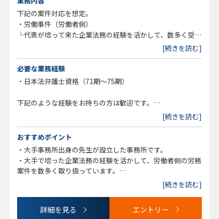
業務内容
下記の案件対応を想定。
・労働事件（労働者側）
└代表が培って来た企業法務の経験を活かして、数多く受任
しております。
[続きを読む]
・企業法務（契約書のレビュー、法律相談、債権回収、労働
事件など）
必要な業務経験
・債務整理
・日本法弁護士資格（71期～75期）
・交通事故
・学校法務（生徒・学生側）
下記のような経験をお持ちの方は歓迎です。
・他、家事案件全般
・幅広く民事案件やってきたが、専門性を磨きたい方
[続きを読む]
・企業法務メインの事務所にいたが、民事事件を中心にやっ
ていきたい方
おすすめポイント
・ファーストキャリアとしてインハウスを選んだが、事務所
・大手事務所出身の先生が設立した事務所です。
に転職したい方
・大手で培った企業法務の経験を活かして、労働者側の労務
・民事中心の事務所出身だが、少しでも企業法務が扱える事
案件を数多く取り扱っています。
務所に転職したい方
・そのほかにも民事、家事、企業法務（顧問）の取り扱いも
[続きを読む]
あり、ご自身のキャリア形成に沿った案件を柔軟に対応でき
ます。
詳細を見る
エントリー
・ワークライフバランスもとりやすく、遅くまでの業務はさ