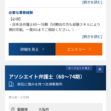
[続きを読む]
必要な業務経験
【必須】
・日本法弁護士60～76期（50期台の方も経験スキルにより
検討可能。一度AGまでご相談ください。）
※年齢や修習期に応じ、事務所案件との親和性を求めます。
[続きを読む]
そのため、年齢や修習期が上になる程企業法務経験者を優先
します。
詳細を見る
エントリー
【歓迎】
・裁判官経験をお持ちの方
・留学経験などの英語力のある方
エージェント求人
・企業法務経験が豊富な方
アソシエイト弁護士（68～74期）
・事務所案件に幅広い親和性のある方
訴訟に強みを持つ法律事務所
求人ID：17258
勤務地
大阪府