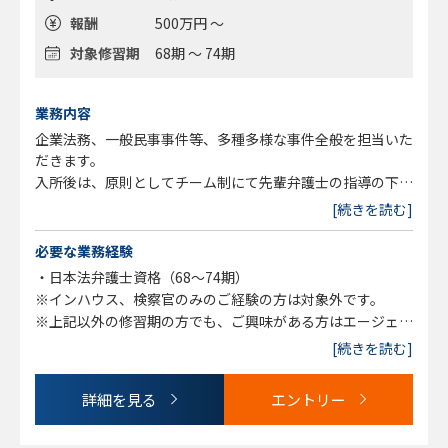
報酬
500万円 ～
対象修習期
68期 ～ 74期
業務内容
企業法務、一般民事事件等、多種多様な事件全般を担当いた
だきます。
入所後は、原則としてチーム制にて先輩弁護士の指導の下で
事件処理を行っていただきます。
[続きを読む]
※変更の範囲：事務所の定める業務とする
必要な業務経験
・日本法弁護士資格（68～74期）
※インハウス、検察官のみのご経験の方は対象外です。
※上記以外の修習期の方でも、ご興味がある方はエージェン
トまでご相談ください。
[続きを読む]
詳細を見る
エントリー