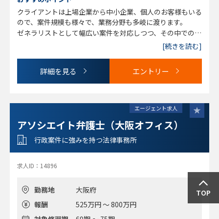
理・自己破産・個人再生/交通事故/金銭貸借・保証/消費者
・積極性、責任感、コミュニケーション力、協調性がある方
クライアントは上場企業から中小企業、個人のお客様もいる
被害/医療過誤/刑事事件・被害者支援
ので、案件規模も様々で、業務分野も多岐に渡ります。
※変更の範囲：事務所の定める業務とする
ゼネラリストとして幅広い案件を対応しつつ、その中での専
門性を高めることができます。
[続きを読む]
詳細を見る
エントリー
エージェント求人
アソシエイト弁護士（大阪オフィス）
行政案件に強みを持つ法律事務所
求人ID：14896
勤務地
大阪府
TOP
報酬
525万円 ～ 800万円
対象修習期
69期 ～ 75期