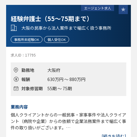
●カジュアル面談、相談可能です。
※知財分野、渉外分野に興味があり、高い成長意欲をお持ち
エージェント求人
の方 など
■74期・75期修習で興味ある方はご相談ください。
経験弁護士（55～75期まで）
大阪の民事から法人案件まで幅広く扱う事務所
事務所未経験OK
個人受任OK
求人ID：17795
勤務地
大阪府
報酬
630万円 ～ 880万円
対象修習期
55期 ～ 75期
業務内容
個人クライアントからの一般民事・家事事件や法人クライア
ント（病院や企業）からの依頼で企業法務案件まで幅広く事
件の取り扱いがございます。
[続きを読む]