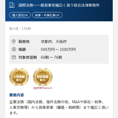
国際法務～一般民事他幅広く扱う総合法律事務所
個人受任OK
検事・判事応募OK
求人ID：17549
勤務地
京都府、大阪府
報酬
500万円 ～ 1500万円
対象修習期
60期 ～ 76期
業務内容
企業法務（国内法務、海外法務の他、M&Aや訴訟・紛争、
人事労務等）から民事家事（離婚・相続等）まで幅広く扱い
ます。