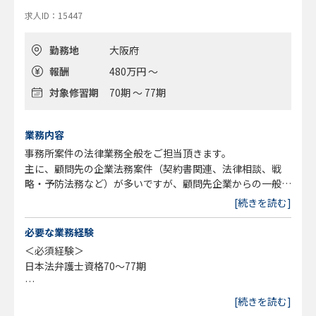
求人ID：15447
勤務地
大阪府
報酬
480万円 ～
対象修習期
70期 ～ 77期
業務内容
事務所案件の法律業務全般をご担当頂きます。
主に、顧問先の企業法務案件（契約書関連、法律相談、戦
略・予防法務など）が多いですが、顧問先企業からの一般民
事案件も取り扱っています。
[続きを読む]
※変更の範囲：事務所の定める業務とする
必要な業務経験
＜必須経験＞
日本法弁護士資格70～77期
＜求める人物像＞
[続きを読む]
・志が高く、目標を達成するための努力を厭わない方