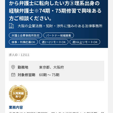
から弁護士に転向したい方③理系出身の
経験弁護士※74期・75期修習で興味ある
方ご相談ください。
大阪の企業法務・知財・渉外に強みのある法律事務所
弁護士会費事務所負担
パートナー候補募集
検事・判事応募OK
週1～2リモートOK
週3以上リモートOK
求人ID：12511
勤務地
東京都、大阪府
対象修習期
60期 ～ 75期
業務内容