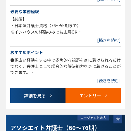
【主な業務内容】
・損害賠償事案/保険金請求事案
必要な業務経験
・医療過誤事件
【必須】
・労働事件
・日本法弁護士資格（76～55期まで）
・遺産/相続関連
※インハウスの経験のみでも応募OK
・離婚/男女問題
[続きを読む]
・その他一般民事事件
【求められる人物面】
・その他企業法務等
・積極性や好奇心をお持ちである方
おすすめポイント
・人と話すことが好き、または会話を続けることが得意な方
●幅広い経験をする中で多角的な視野を身に着けられるだけ
でなく、弁護士として総合的な解決能力を身に着けることが
できます。
●子育てなどで時間や働き方に制約があるという方も、時短
[続きを読む]
勤務や在宅勤務の一部併用含めて相談可能です。
詳細を見る
エントリー
エージェント求人
アソシエイト弁護士（60～76期）