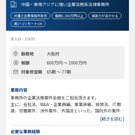
定着率も高い。
中国・東南アジアに強い企業法務系法律事務所
■入所後 数年経過の弁護士からのコメント
＊【民事家事～企業法務】一般民事事件を幅広く担当＋企業
弁護士会費事務所負担
報酬1,000万円以上
英語力が活かせる
法務（顧問企業）の割り当てもあり、契約書作成・レビュ
週1～2リモートOK
ー、労働、訴訟、諸々相談も担当し経験を積める
＊【案件数など】独立した弁護士、小規模事務所に所属する
求人ID：15695
友人弁護士の話を聞くと、弊所は案件の数も多く、領域も広
いし、仕事をゼロから取る苦労もないので、そこは自分的に
勤務地
大阪府
はフィットするし有難い
＊【報酬など】相応に稼ぎたいと希望する人＝ 相応の忙し
報酬
600万円 ～ 1000万円
さは当然ある。そうでない人も、組織としては調整しやすい
対象修習期
65期 ～ 77期
ので活躍の場が拡がる
■定時や時短勤務 相談可
■就業環境：自由度が高い、風通しが良い
業務内容
事務所の企業法務案件全般をご担当頂きます。
主に、会社法、M&A・企業再編、事業承継、独禁法、IT関
連、労働案件、渉外案件、外国法といった、国内外の案件を
幅広く取り扱っています。
[続きを読む]
国内案件と海外案件(中国/ASEAN)の比率は7:3程度です。
※変更の範囲：事務所の定める業務とする
必要な業務経験