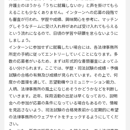
弁護士のほうから「うちに就職しないか」と声を掛けてもら
えることも少なくありません。インターンへの応募の段階で
も審査が行われ、学歴や成績、興味関心を参考に、マッチン
グしそうなチームに受け入れ枠があれば受け入れてもらえる
という流れになるので、日頃の学習や研鑽を怠らないように
しましょう。
インターンに参加せずに就職したい場合には、各法律事務所
所定の手続に従ってエントリーしていくことになります。多
数の応募者がいるため、まずは形式的な書類審査によってふ
るい分けられます。ここでは、学歴・司法試験の成績・予備
試験の合格の有無及び成績が見られています。その上で、何
度かの面接を通して、志望動機やコミュニケーション能力、
人柄、法律事務所の風土になじめそうかどうかなどを判断し
ていきます。近年、採用活動の出足は早くなっており、説明
会への参加が応募の条件になっている場合もあるので、情報
を見逃さないよう、司法試験の合格発表前から定期的に希望
の法律事務所のウェブサイトをチェックするようにしてくだ
さい。