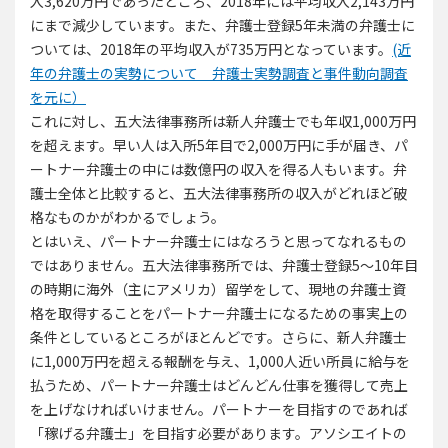
入3,620万円であったところ、2018年には平均収入2,143万円
にまで減少しています。また、弁護士登録5年未満の弁護士に
ついては、2018年の平均収入が735万円となっています。
(近
年の弁護士の実勢について 弁護士実勢調査と事件動向調査
を元に）
これに対し、五大法律事務所は新人弁護士でも年収1,000万円
を超えます。早い人は入所5年目で2,000万円に手が届き、パ
ートナー弁護士の中には数億円の収入を得る人もいます。弁
護士全体と比較すると、五大法律事務所の収入がどれほど破
格なものかがわかるでしょう。
とはいえ、パートナー弁護士にはなろうと思ってなれるもの
ではありません。五大法律事務所では、弁護士登録5～10年目
の時期に海外（主にアメリカ）留学をして、現地の弁護士資
格を取得することをパートナー弁護士になるための事実上の
条件としているところがほとんどです。さらに、新人弁護士
に1,000万円を超える報酬を与え、1,000人近い所員に給与を
払うため、パートナー弁護士はどんどん仕事を獲得して売上
を上げなければいけません。パートナーを目指すのであれば
「稼げる弁護士」を目指す必要があります。アソシエイトの