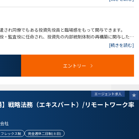
遣され同僚でもある投資先役員と臨場感をもって関与できます。
役・監査役に任命され、投資先の内部統制体制の再構築に関与したり
[続きを読む]
総合的・先進的・変化に富む業務であることに加え、
エントリー
度が前提となる大手企業の法務（より静的な業務）と異なり、
があり売却時に買手DDや上場審査に晒される状況下で、これに正面
が求められます。
エージェント求人
場】戦略法務（エキスパート）/リモートワーク率
業務ですが、PEファンドの業務特性上、技術的規制は緩やかかつ金
となく、真の規律を保つためのガバナンスマインドの社内醸成・維持
会社
フレックス制
完全週休二日制(土日)