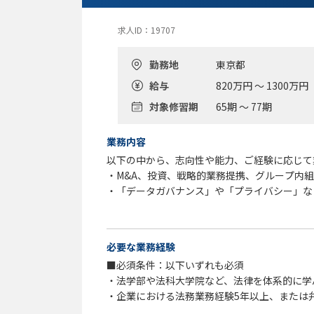
組織構成がフラットで、法務メンバーもCEO
ほぼ全ての案件が経営に直結するなかで、上下
求人ID：19707
・自社の拡大成長への関与
勤務地
東京都
比較的若いファンドで、今も拡大成長を続けて
給与
820万円 ～ 1300万円
も変わっており、
法務として期待される役割機能も変わりつつあ
対象修習期
65期 ～ 77期
す。
業務内容
以下の中から、志向性や能力、ご経験に応じて
・M&A、投資、戦略的業務提携、グループ内
・「データガバナンス」や「プライバシー」な
・新規事業、新規サービスの立ち上げサポート
・パーソナルデータの利活用に関する法務レビ
・法令改正動向の収集・発信（経営や事業への
必要な業務経験
す）
■必須条件：以下いずれも必須
・法務分野に関する社内の研修・情報発信・啓
・法学部や法科大学院など、法律を体系的に学
・企業における法務業務経験5年以上、または
担当職種の変更範囲：会社の定める職種（出向
・個人情報保護を含むパーソナルデータ関連業
種）