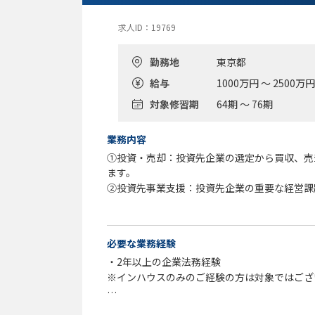
求人ID：19769
勤務地
東京都
給与
1000万円 ～ 2500万円
対象修習期
64期 ～ 76期
業務内容
①投資・売却：投資先企業の選定から買収、売却
ます。
②投資先事業支援：投資先企業の重要な経営課
争対応などに関与
＊日常的法務は投資先各社が対応し、AG法務
③ファンド資金調達とファンド期中投資家対応
必要な業務経験
提供・コミュニケーションを法務面からサポー
・2年以上の企業法務経験
④自社社内法務・コンプライアンス・ESG対応
※インハウスのみのご経験の方は対象ではござ
歓迎要件