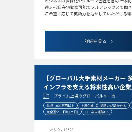
ビジネスの多様化やグループ会社を含めた体制
週1～2日在宅勤務可能でフルフレックスで働
ご希望に応じて英語力を活かしていただける環
詳細を見る
【グローバル大手素材メーカー 
インフラを支える将来性高い企業
プライム上場のグローバルメーカー
年収1,000万円以上
上場企業
英語力が活かせる
完全週休二日制(土日)
ロー卒未経験OK
求人ID：18529