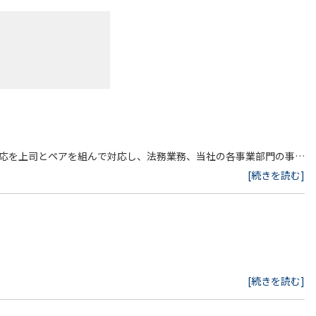
応を上司とペアを組んで対応し、法務業務、当社の各事業部門の事
す。
[続きを読む]
などの法分野など、業務の範囲を広げてもらいます。
ト案件への参画、訴訟を含む各種紛争解決の支援など、規模の大きな
、商慣習等を理解いただきつつ、日常的な契約レビュー、法務相談へ
[続きを読む]
を含む各種紛争解決の支援など、規模の大きな案件を担当して頂きま
事務所での法務実務経験を有する方
部での遂行責任者を担ってもらう場合もあります。