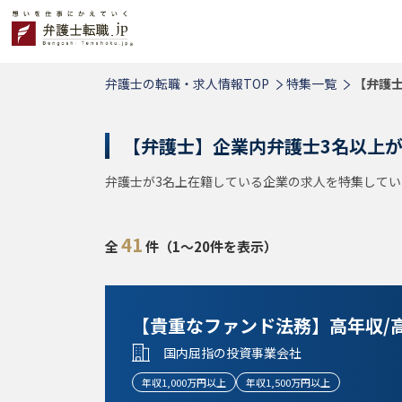
弁護士の転職・求人情報TOP
特集一覧
【弁護
【弁護士】企業内弁護士3名以上
弁護士が3名上在籍している企業の求人を特集してい
41
全
件（1～20件を表示）
【貴重なファンド法務】高年収/
国内屈指の投資事業会社
年収1,000万円以上
年収1,500万円以上