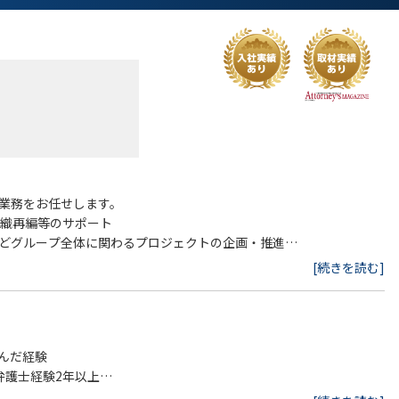
直轄のジェネラルカウンセル直属であり、
や部門間の障壁なく必要な議論が誰とでも自由にできる環境です。
います。その成長とともに、投資先の規模・業務内容・体制整備状況
ります。法務として自社の今後の成長に関与・貢献することができま
業務をお任せします。
組織再編等のサポート
どグループ全体に関わるプロジェクトの企画・推進
[続きを読む]
ュー（プライバシー観点のレビューを含む）
インパクトなどを検討し、経営陣やグループ会社に情報提供を行いま
蒙等の企画・実行
んだ経験
弁護士経験2年以上
規程に従って出向を命じることがあり、その場合は出向先の定める職
務、M&A関連業務、新規サービス立ち上げなどの法務経験