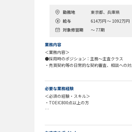
勤務地
東京都、兵庫県
給与
614万円 ～ 1092万円
対象修習期
～ 77期
業務内容
＜業務内容＞
●採用時のポジション：主務～主査クラス
・売買契約等の日常的な契約審査、相談への対
業、製品群、商慣習等への理解を深めて頂きま
・より複雑な契約、相談対応、会社法・倒産法
・経験・能力を踏まえ、M&A等のプロジェク
必要な業務経験
案件を担当して頂きます。
＜必須の経験・スキル＞
・TOEIC800点以上の方
●採用時のポジション：主幹～参事クラス
・当社の法務業務、各事業部門の事業、製品群
上記に加え、以下のいずれかを満たす方
の対応をしていただきます。
・法学部または法科大学院卒
・M&A等のプロジェクト案件への参画、訴訟
・企業（メーカー勤務が望ましい）または法律
す。経験・能力を踏まえ、プロジェクトの法務