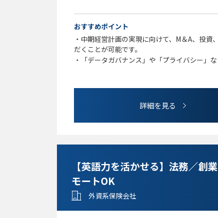
■歓迎条件：
おすすめポイント
・ビジネスレベルの英語力
・中期経営計画の実現に向けて、M＆A、投資
・国際法務の経験
だくことが可能です。
・「データガバナンス」や「プライバシー」な
関わることができるため、法務としては貴重な
・リモートワークが中心のため、はたらき方の
・事業会社であるグループ会社の法務部門との
とができます。また、将来的には、マネジメン
詳細を見る
も可能であり、それぞれの志向に合わせた多様
【英語力を活かせる】法務／創業
モートOK
外資系保険会社