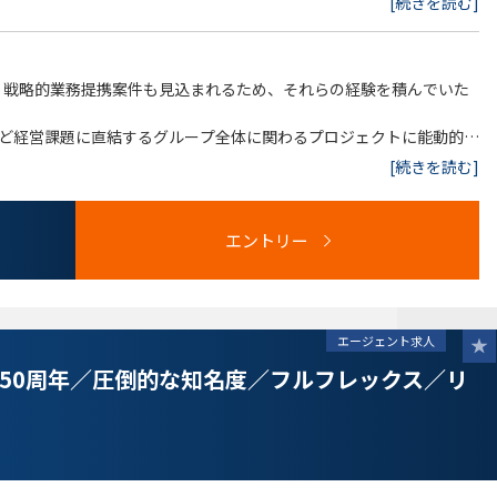
[続きを読む]
、戦略的業務提携案件も見込まれるため、それらの経験を積んでいた
ど経営課題に直結するグループ全体に関わるプロジェクトに能動的に
経験も積むことができます。
[続きを読む]
コントロールがしやすい環境です。
連携や人事交流などにより、グループ全体の幅広い業務に関与するこ
ト業務や、コーポレートガバナンス業務などの関連業務に関わること
エントリー
かつ柔軟なキャリア設計が可能です。
エージェント求人
50周年／圧倒的な知名度／フルフレックス／リ