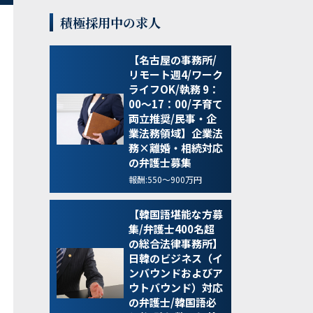
積極採用中の求人
【名古屋の事務所/
リモート週4/ワーク
ライフOK/執務 9：
00～17：00/子育て
両立推奨/民事・企
業法務領域】企業法
務×離婚・相続対応
の弁護士募集
報酬:550～900万円
【韓国語堪能な方募
集/弁護士400名超
の総合法律事務所】
日韓のビジネス（イ
ンバウンドおよびア
ウトバウンド）対応
の弁護士/韓国語必