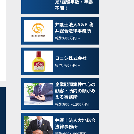
須/経験年数・年齢
不問！
弁護士法人A＆P 瀧
井総合法律事務所
報酬:600万円～
コニシ株式会社
給与:760万円～
企業顧問案件中心の
顧客・所内の顔がみ
える事務所
報酬:800～1200万円
弁護士法人大地総合
法律事務所
報酬:600～800万円