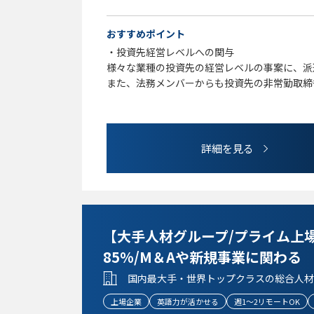
M&A経験
金融分野の取扱い経験
おすすめポイント
・投資先経営レベルへの関与
様々な業種の投資先の経営レベルの事案に、派
また、法務メンバーからも投資先の非常勤取締
する機会もありえます。
・刺激ある業務
PEファンド業務全般が、難易度は高い一方で
詳細を見る
投資先支援業務では、企業としての一定の成熟
問題が発生・発覚した場合でも、保有に時限性
から向き合い解決すること（より動的な業務）
・実効性を重視するコンプライアンス業務
【大手人材グループ/プライム上
狭義の法務業務だけでなく内部管理も法務所管
融庁の日常的監視対象でもない環境下で、
85%/M＆Aや新規事業に関わる
形式重視のコンプライアンス業務に疲弊するこ
国内最大手・世界トップクラスの総合人材
に注力した仕事ができます。
上場企業
英語力が活かせる
週1～2リモートOK
・会社組織