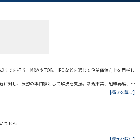
までを担当。M&AやTOB、IPOなどを通じて企業価値向上を目指し
題に対し、法務の専門家として解決を支援。新規事業、組織再編、紛
[続きを読む]
は株主にとり重要な事象に特化
支援：ファンドの資金調達時の契約・法規制対応や、投資家への情報
ト
いません。
[続きを読む]