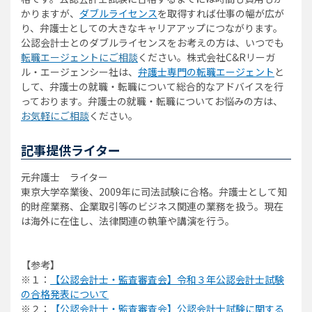
かりますが、
ダブルライセンス
を取得すれば仕事の幅が広が
り、弁護士としての大きなキャリアアップにつながります。
公認会計士とのダブルライセンスをお考えの方は、いつでも
転職エージェントにご相談
ください。株式会社C&Rリーガ
ル・エージェンシー社は、
弁護士専門の転職エージェント
と
して、弁護士の就職・転職について総合的なアドバイスを行
っております。弁護士の就職・転職についてお悩みの方は、
お気軽にご相談
ください。
記事提供ライター
元弁護士 ライター
東京大学卒業後、2009年に司法試験に合格。弁護士として知
的財産業務、企業取引等のビジネス関連の業務を扱う。現在
は海外に在住し、法律関連の執筆や講演を行う。
【参考】
※１：
【公認会計士・監査審査会】令和３年公認会計士試験
の合格発表について
※２：
【公認会計士・監査審査会】公認会計士試験に関する