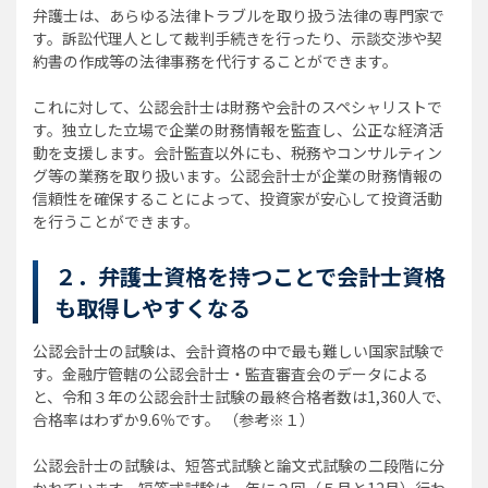
弁護士は、あらゆる法律トラブルを取り扱う法律の専門家で
す。訴訟代理人として裁判手続きを行ったり、示談交渉や契
約書の作成等の法律事務を代行することができます。
これに対して、公認会計士は財務や会計のスペシャリストで
す。独立した立場で企業の財務情報を監査し、公正な経済活
動を支援します。会計監査以外にも、税務やコンサルティン
グ等の業務を取り扱います。公認会計士が企業の財務情報の
信頼性を確保することによって、投資家が安心して投資活動
を行うことができます。
２．弁護士資格を持つことで会計士資格
も取得しやすくなる
公認会計士の試験は、会計資格の中で最も難しい国家試験で
す。金融庁管轄の公認会計士・監査審査会のデータによる
と、令和３年の公認会計士試験の最終合格者数は1,360人で、
合格率はわずか9.6％です。 （参考※１）
公認会計士の試験は、短答式試験と論文式試験の二段階に分